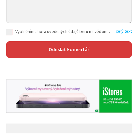
celý text
Vyplněním shora uvedených údajů beru na vědomí, že společnost TEXT FACTORY s.r.o., sídlem Brno, Durďákova 336/29, Černá Pole, PSČ: 613 00, IČ: 06157831, zapsané u Krajského soudu v Brně, oddíl C, vložka 100399, bude zpracovávat mé osobní údaje uvedené v rámci mnou vyplněného registračního formuláře na základě oprávněných zájmů TEXT FACTORY s.r.o. dle čl. 6 odst. 1 písm. f) GDPR a pro splnění právních povinností (čl. 6 odst. 1 písm. c) GDPR), a to pro tyto účely: nezbytnost zajistit oprávnění návštěvníka webových stránek provozovaných společností TEXT FACTORY s.r.o. přispívat aktivně ke zveřejněným článkům nebo v rámci diskusních fór a výkon práv TEXT FACTORY s.r.o. jako administrátora těchto diskusních fór. Více informací o zpracování osobních údajů a právech lze nalézt v