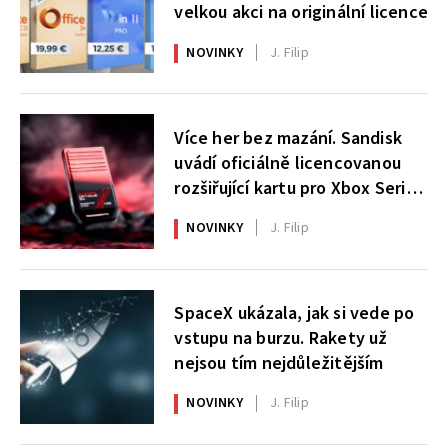
velkou akci na originální licence
NOVINKY
J. Filip
Více her bez mazání. Sandisk
uvádí oficiálně licencovanou
rozšiřující kartu pro Xbox Series
X|S
NOVINKY
J. Filip
SpaceX ukázala, jak si vede po
vstupu na burzu. Rakety už
nejsou tím nejdůležitějším
NOVINKY
J. Filip