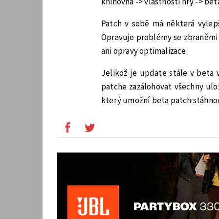
knihovna -> vlastnosti hry -> beta
Patch v sobě má některá vylep
Opravuje problémy se zbraněmi
ani opravy optimalizace.
Jelikož je update stále v beta
patche zazálohovat všechny ul
který umožní beta patch stáhno