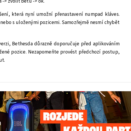
 -> zvolit betu -> ok.
šení, která nyní umožní přenastavení numpad kláves.
 nebo s uloženými pozicemi. Samozřejmě nesmí chybět
 verzi, Bethesda důrazně doporučuje před aplikováním
ožené pozice. Nezapomeňte provést předchozí postup,
ut.