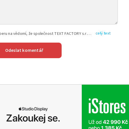
celý text
Vyplněním shora uvedených údajů beru na vědomí, že společnost TEXT FACTORY s.r.o., sídlem Brno, Durďákova 336/29, Černá Pole, PSČ: 613 00, IČ: 06157831, zapsané u Krajského soudu v Brně, oddíl C, vložka 100399, bude zpracovávat mé osobní údaje uvedené v rámci mnou vyplněného registračního formuláře na základě oprávněných zájmů TEXT FACTORY s.r.o. dle čl. 6 odst. 1 písm. f) GDPR a pro splnění právních povinností (čl. 6 odst. 1 písm. c) GDPR), a to pro tyto účely: nezbytnost zajistit oprávnění návštěvníka webových stránek provozovaných společností TEXT FACTORY s.r.o. přispívat aktivně ke zveřejněným článkům nebo v rámci diskusních fór a výkon práv TEXT FACTORY s.r.o. jako administrátora těchto diskusních fór. Více informací o zpracování osobních údajů a právech lze nalézt v