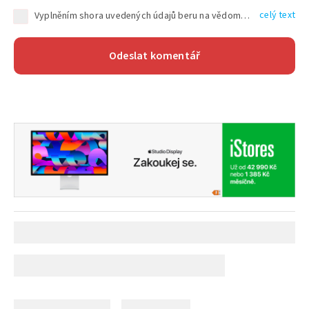
celý text
Vyplněním shora uvedených údajů beru na vědomí, že společnost TEXT FACTORY s.r.o., sídlem Brno, Durďákova 336/29, Černá Pole, PSČ: 613 00, IČ: 06157831, zapsané u Krajského soudu v Brně, oddíl C, vložka 100399, bude zpracovávat mé osobní údaje uvedené v rámci mnou vyplněného registračního formuláře na základě oprávněných zájmů TEXT FACTORY s.r.o. dle čl. 6 odst. 1 písm. f) GDPR a pro splnění právních povinností (čl. 6 odst. 1 písm. c) GDPR), a to pro tyto účely: nezbytnost zajistit oprávnění návštěvníka webových stránek provozovaných společností TEXT FACTORY s.r.o. přispívat aktivně ke zveřejněným článkům nebo v rámci diskusních fór a výkon práv TEXT FACTORY s.r.o. jako administrátora těchto diskusních fór. Více informací o zpracování osobních údajů a právech lze nalézt v