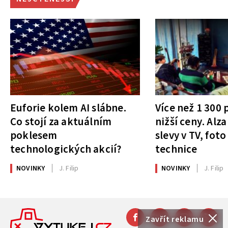
Euforie kolem AI slábne.
Více než 1 300
Co stojí za aktuálním
nižší ceny. Alza
poklesem
slevy v TV, foto
technologických akcií?
technice
NOVINKY
J. Filip
NOVINKY
J. Filip
Zavřít reklamu