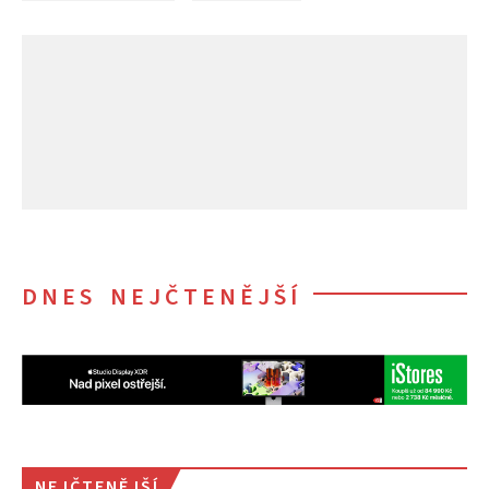
DNES NEJČTENĚJŠÍ
NEJČTENĚJŠÍ