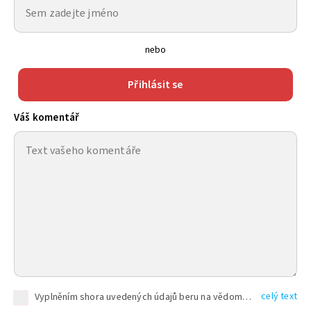
nebo
Přihlásit se
Váš komentář
celý text
Vyplněním shora uvedených údajů beru na vědomí, že společnost TEXT FACTORY s.r.o., sídlem Brno, Durďákova 336/29, Černá Pole, PSČ: 613 00, IČ: 06157831, zapsané u Krajského soudu v Brně, oddíl C, vložka 100399, bude zpracovávat mé osobní údaje uvedené v rámci mnou vyplněného registračního formuláře na základě oprávněných zájmů TEXT FACTORY s.r.o. dle čl. 6 odst. 1 písm. f) GDPR a pro splnění právních povinností (čl. 6 odst. 1 písm. c) GDPR), a to pro tyto účely: nezbytnost zajistit oprávnění návštěvníka webových stránek provozovaných společností TEXT FACTORY s.r.o. přispívat aktivně ke zveřejněným článkům nebo v rámci diskusních fór a výkon práv TEXT FACTORY s.r.o. jako administrátora těchto diskusních fór. Více informací o zpracování osobních údajů a právech lze nalézt v