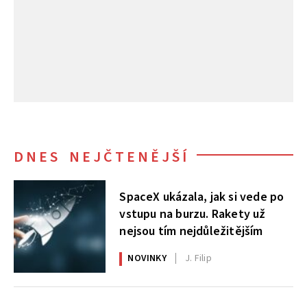
DNES NEJČTENĚJŠÍ
SpaceX ukázala, jak si vede po
vstupu na burzu. Rakety už
nejsou tím nejdůležitějším
NOVINKY
J. Filip