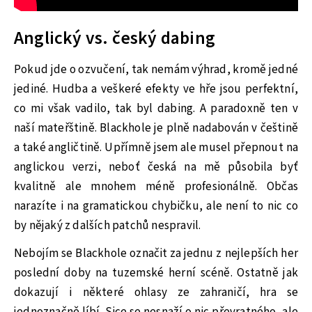
Anglický vs. český dabing
Pokud jde o ozvučení, tak nemám výhrad, kromě jedné
jediné. Hudba a veškeré efekty ve hře jsou perfektní,
co mi však vadilo, tak byl dabing. A paradoxně ten v
naší mateřštině. Blackhole je plně nadabován v češtině
a také angličtině. Upřímně jsem ale musel přepnout na
anglickou verzi, neboť česká na mě působila byť
kvalitně ale mnohem méně profesionálně. Občas
narazíte i na gramatickou chybičku, ale není to nic co
by nějaký z dalších patchů nespravil.
Nebojím se Blackhole označit za jednu z nejlepších her
poslední doby na tuzemské herní scéně. Ostatně jak
dokazují i některé ohlasy ze zahraničí, hra se