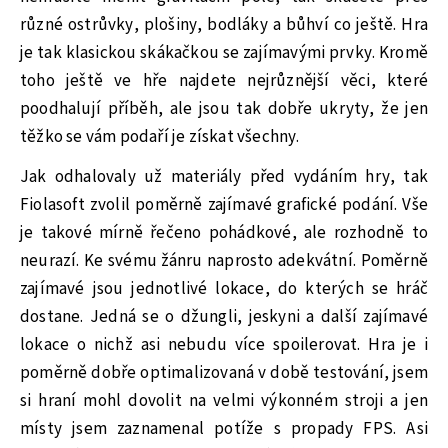
různé ostrůvky, plošiny, bodláky a bůhví co ještě. Hra
je tak klasickou skákačkou se zajímavými prvky. Kromě
toho ještě ve hře najdete nejrůznější věci, které
poodhalují příběh, ale jsou tak dobře ukryty, že jen
těžko se vám podaří je získat všechny.
Jak odhalovaly už materiály před vydáním hry, tak
Fiolasoft zvolil poměrně zajímavé grafické podání. Vše
je takové mírně řečeno pohádkové, ale rozhodně to
neurazí. Ke svému žánru naprosto adekvátní. Poměrně
zajímavé jsou jednotlivé lokace, do kterých se hráč
dostane. Jedná se o džungli, jeskyni a další zajímavé
lokace o nichž asi nebudu více spoilerovat. Hra je i
poměrně dobře optimalizovaná v době testování, jsem
si hraní mohl dovolit na velmi výkonném stroji a jen
místy jsem zaznamenal potíže s propady FPS. Asi