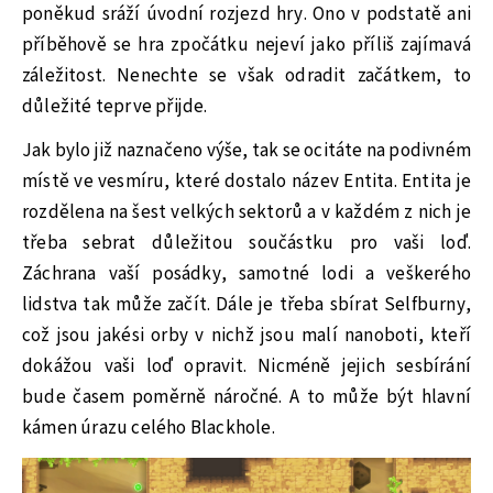
poněkud sráží úvodní rozjezd hry. Ono v podstatě ani
příběhově se hra zpočátku nejeví jako příliš zajímavá
záležitost. Nenechte se však odradit začátkem, to
důležité teprve přijde.
Jak bylo již naznačeno výše, tak se ocitáte na podivném
místě ve vesmíru, které dostalo název Entita. Entita je
rozdělena na šest velkých sektorů a v každém z nich je
třeba sebrat důležitou součástku pro vaši loď.
Záchrana vaší posádky, samotné lodi a veškerého
lidstva tak může začít. Dále je třeba sbírat Selfburny,
což jsou jakési orby v nichž jsou malí nanoboti, kteří
dokážou vaši loď opravit. Nicméně jejich sesbírání
bude časem poměrně náročné. A to může být hlavní
kámen úrazu celého Blackhole.