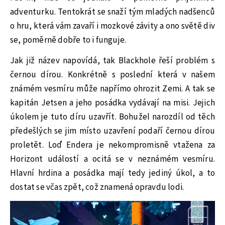
adventurku. Tentokrát se snaží tým mladých nadšenců
o hru, která vám zavaří i mozkové závity a ono světě div
se, poměrně dobře to i funguje.
Jak již název napovídá, tak Blackhole řeší problém s
černou dírou. Konkrétně s poslední která v našem
známém vesmíru může napřímo ohrozit Zemi. A tak se
kapitán Jetsen a jeho posádka vydávají na misi. Jejich
úkolem je tuto díru uzavřít. Bohužel narozdíl od těch
předešlých se jim místo uzavření podaří černou dírou
proletět. Loď Endera je nekompromisně vtažena za
Horizont událostí a ocitá se v neznámém vesmíru.
Hlavní hrdina a posádka mají tedy jediný úkol, a to
dostat se včas zpět, což znamená opravdu lodi.