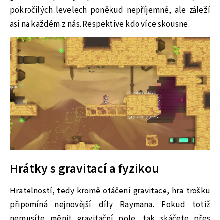
pokročilých levelech poněkud nepříjemné, ale záleží
asi na každém z nás. Respektive kdo více skousne.
Hrátky s gravitací a fyzikou
Hratelností, tedy kromě otáčení gravitace, hra trošku
připomíná nejnovější díly Raymana. Pokud totiž
nemusíte měnit gravitační pole, tak skáčete přes