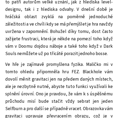
to patří autorům velké uznání, jak z hlediska level-
designu, tak i z hlediska odvahy. V dnešní době je
hráčská oblast zvyklá na poměrně jednoduché
záležitosti a ve chvíli kdy se má přemýšlet je hra navždy
uvržena v zapomnění. Bohužel díky tomu, dost často
zažijete frustraci, která je někde na pomezí toho když
vám v Doomu dojdou náboje a také toho když v Dark
Souls nemůžete už po třicáté porazit jednoho bosse.
Ve hře je zajímavě promyšlena fyzika. Maličko mi v
tomto ohledu připomněla hru FEZ. Blackhole vám
dovolí měnit gravitaci jen na předem daných místech,
ale je nezbytně nutné, abyste tuto funkci využívali ke
splnění úrovní. Ono je pravdou, že vám k s úspěšnému
průchodu misí bude stačit vždy sebrat jen jeden
Selfburn a pro další se případně vracet. Obrazovka vám
gravitaci upravuje převracením obrazu, což je v