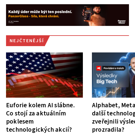
NEJČTENĚJŠÍ
Euforie kolem AI slábne.
Alphabet, Meta
Co stojí za aktuálním
další technolog
poklesem
zveřejnili výsl
technologických akcií?
prozradila?