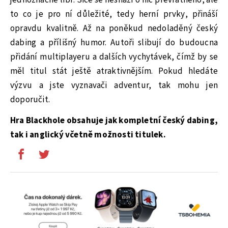
jednoznačně líbí. Sice se nesnaží o nic převratného, ale
to co je pro ní důležité, tedy herní prvky, přináší
opravdu kvalitně. Až na poněkud nedoladěný český
dabing a přílišný humor. Autoři slibují do budoucna
přidání multiplayeru a dalších vychytávek, čímž by se
měl titul stát ještě atraktivnějším. Pokud hledáte
výzvu a jste vyznavači adventur, tak mohu jen
doporučit.
Hra Blackhole obsahuje jak kompletní český dabing,
tak i anglický včetně možnosti titulek.