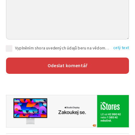
celý text
Vyplněním shora uvedených údajů beru na vědomí, že společnost TEXT FACTORY s.r.o., sídlem Brno, Durďákova 336/29, Černá Pole, PSČ: 613 00, IČ: 06157831, zapsané u Krajského soudu v Brně, oddíl C, vložka 100399, bude zpracovávat mé osobní údaje uvedené v rámci mnou vyplněného registračního formuláře na základě oprávněných zájmů TEXT FACTORY s.r.o. dle čl. 6 odst. 1 písm. f) GDPR a pro splnění právních povinností (čl. 6 odst. 1 písm. c) GDPR), a to pro tyto účely: nezbytnost zajistit oprávnění návštěvníka webových stránek provozovaných společností TEXT FACTORY s.r.o. přispívat aktivně ke zveřejněným článkům nebo v rámci diskusních fór a výkon práv TEXT FACTORY s.r.o. jako administrátora těchto diskusních fór. Více informací o zpracování osobních údajů a právech lze nalézt v