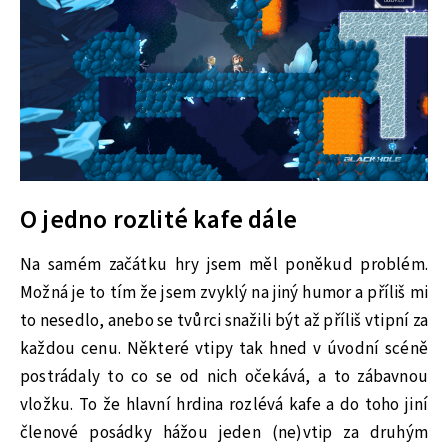
O jedno rozlité kafe dále
Na samém začátku hry jsem měl poněkud problém.
Možná je to tím že jsem zvyklý na jiný humor a příliš mi
to nesedlo, anebo se tvůrci snažili být až příliš vtipní za
každou cenu. Některé vtipy tak hned v úvodní scéně
postrádaly to co se od nich očekává, a to zábavnou
vložku. To že hlavní hrdina rozlévá kafe a do toho jiní
členové posádky hážou jeden (ne)vtip za druhým