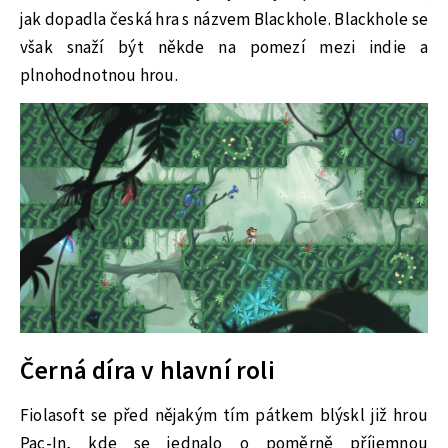
jak dopadla česká hra s názvem Blackhole. Blackhole se
však snaží být někde na pomezí mezi indie a
plnohodnotnou hrou.
Černá díra v hlavní roli
Fiolasoft se před nějakým tím pátkem blýskl již hrou
Pac-In, kde se jednalo o poměrně příjemnou