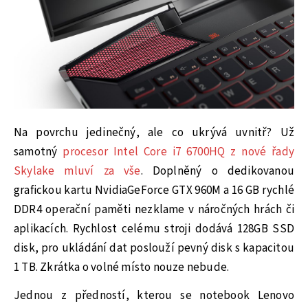
Na povrchu jedinečný, ale co ukrývá uvnitř? Už
samotný
procesor Intel Core i7 6700HQ z nové řady
Skylake mluví za vše
. Doplněný o dedikovanou
grafickou kartu NvidiaGeForce GTX 960M a 16 GB rychlé
DDR4 operační paměti nezklame v náročných hrách či
aplikacích. Rychlost celému stroji dodává 128GB SSD
disk, pro ukládání dat poslouží pevný disk s kapacitou
1 TB. Zkrátka o volné místo nouze nebude.
Jednou z předností, kterou se notebook Lenovo