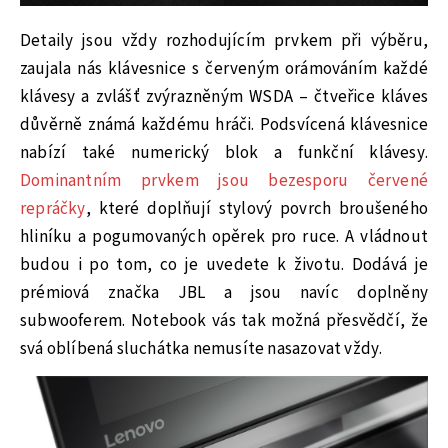
Detaily jsou vždy rozhodujícím prvkem při výběru,
zaujala nás klávesnice s červeným orámováním každé
klávesy a zvlášť zvýrazněným WSDA – čtveřice kláves
důvěrně známá každému hráči. Podsvícená klávesnice
nabízí také numerický blok a funkční klávesy.
Dominantním prvkem jsou bezesporu červené
repráčky
, které doplňují stylový povrch broušeného
hliníku a pogumovaných opěrek pro ruce. A vládnout
budou i po tom, co je uvedete k životu. Dodává je
prémiová značka JBL a jsou navíc doplněny
subwooferem. Notebook vás tak možná přesvědčí, že
svá oblíbená sluchátka nemusíte nasazovat vždy.