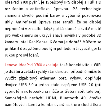
IdeaPad Y700 pyšní, je 15palcový IPS displej s Full HD
rozlišením a antireflexní úpravou. IPS technologie
znamená skvělé podání barev a výborné pozorovací
úhly. Antireflexní úprava zase zaručí, že se displej
nepromění v zrcadlo, když potká sluneční svit.V místě
pro webkameru se ukrývá žhavá novinka v podobě 3D
kamery Intel RealSense. K čemu je dobrá? Můžete se
přihlásit do systému pouhým pohledem či využít gesta
rukou pro ovládání.
Lenovo IdeaPad Y700 exceluje
také konektivitou. WiFi
je duální a zvládá rychlý standard ac, případně můžete
využít gigabitový ethernet port. Výbavu doplňuje
dvojice USB 3.0 a jedno stále napájené USB 2.0 (při
vypnutém notebooku si můžete třeba nabít telefon).
Samozřejmě nechybí HDMI, Bluetooth 4.0, čtečka
paměťových karet a kombinovaný jack pro sluchátka a