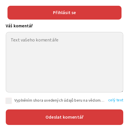
Přihlásit se
Váš komentář
celý text
Vyplněním shora uvedených údajů beru na vědomí, že společnost TEXT FACTORY s.r.o., sídlem Brno, Durďákova 336/29, Černá Pole, PSČ: 613 00, IČ: 06157831, zapsané u Krajského soudu v Brně, oddíl C, vložka 100399, bude zpracovávat mé osobní údaje uvedené v rámci mnou vyplněného registračního formuláře na základě oprávněných zájmů TEXT FACTORY s.r.o. dle čl. 6 odst. 1 písm. f) GDPR a pro splnění právních povinností (čl. 6 odst. 1 písm. c) GDPR), a to pro tyto účely: nezbytnost zajistit oprávnění návštěvníka webových stránek provozovaných společností TEXT FACTORY s.r.o. přispívat aktivně ke zveřejněným článkům nebo v rámci diskusních fór a výkon práv TEXT FACTORY s.r.o. jako administrátora těchto diskusních fór. Více informací o zpracování osobních údajů a právech lze nalézt v