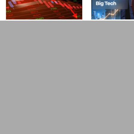
Euforie kolem AI slábne.
Alphabet, Meta
Co stojí za aktuálním
další technolog
poklesem
zveřejnili výsl
technologických akcií?
prozradila?
NOVINKY
J. Filip
NOVINKY
J. Filip