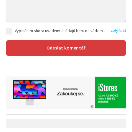
celý text
Vyplněním shora uvedených údajů beru na vědomí, že společnost TEXT FACTORY s.r.o., sídlem Brno, Durďákova 336/29, Černá Pole, PSČ: 613 00, IČ: 06157831, zapsané u Krajského soudu v Brně, oddíl C, vložka 100399, bude zpracovávat mé osobní údaje uvedené v rámci mnou vyplněného registračního formuláře na základě oprávněných zájmů TEXT FACTORY s.r.o. dle čl. 6 odst. 1 písm. f) GDPR a pro splnění právních povinností (čl. 6 odst. 1 písm. c) GDPR), a to pro tyto účely: nezbytnost zajistit oprávnění návštěvníka webových stránek provozovaných společností TEXT FACTORY s.r.o. přispívat aktivně ke zveřejněným článkům nebo v rámci diskusních fór a výkon práv TEXT FACTORY s.r.o. jako administrátora těchto diskusních fór. Více informací o zpracování osobních údajů a právech lze nalézt v