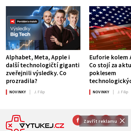
Alphabet, Meta, Apple i
Euforie kolem A
další technologičtí giganti
Co stojí za akt
zveřejnili výsledky. Co
poklesem
prozradila?
technologickýc
NOVINKY
J. Filip
NOVINKY
J. Filip
Zavřít reklamu