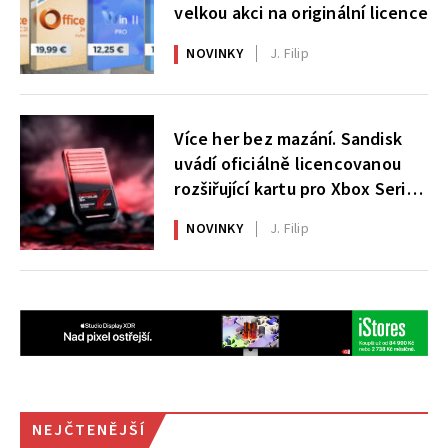
velkou akci na originální licence
NOVINKY
J. Filip
Více her bez mazání. Sandisk
uvádí oficiálně licencovanou
rozšiřující kartu pro Xbox Series
X|S
NOVINKY
J. Filip
NEJČTENĚJŠÍ