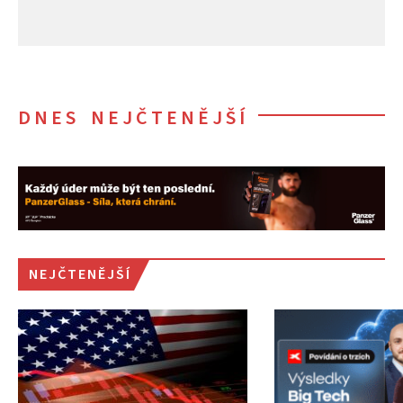
DNES NEJČTENĚJŠÍ
NEJČTENĚJŠÍ