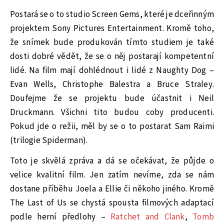
Postará se o to studio Screen Gems, které je dceřinným
projektem Sony Pictures Entertainment. Kromě toho,
že snímek bude produkován tímto studiem je také
dosti dobré vědět, že se o něj postarají kompetentní
lidé. Na film mají dohlédnout i lidé z Naughty Dog –
Evan Wells, Christophe Balestra a Bruce Straley.
Doufejme že se projektu bude účastnit i Neil
Druckmann. Všichni tito budou coby producenti.
Pokud jde o režii, měl by se o to postarat Sam Raimi
(trilogie Spiderman).
Toto je skvělá zpráva a dá se očekávat, že půjde o
velice kvalitní film. Jen zatím nevíme, zda se nám
dostane příběhu Joela a Ellie či někoho jiného. Kromě
The Last of Us se chystá spousta filmových adaptací
podle herní předlohy –
Ratchet and Clank
,
Tomb