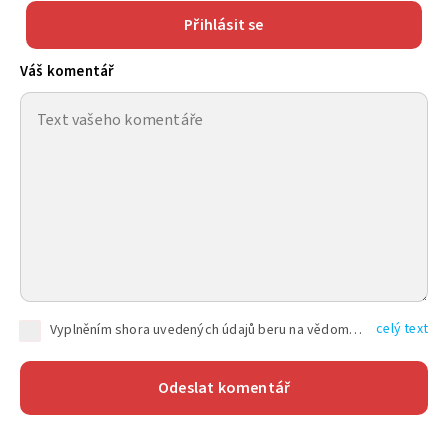
Přihlásit se
Váš komentář
celý text
Vyplněním shora uvedených údajů beru na vědomí, že společnost TEXT FACTORY s.r.o., sídlem Brno, Durďákova 336/29, Černá Pole, PSČ: 613 00, IČ: 06157831, zapsané u Krajského soudu v Brně, oddíl C, vložka 100399, bude zpracovávat mé osobní údaje uvedené v rámci mnou vyplněného registračního formuláře na základě oprávněných zájmů TEXT FACTORY s.r.o. dle čl. 6 odst. 1 písm. f) GDPR a pro splnění právních povinností (čl. 6 odst. 1 písm. c) GDPR), a to pro tyto účely: nezbytnost zajistit oprávnění návštěvníka webových stránek provozovaných společností TEXT FACTORY s.r.o. přispívat aktivně ke zveřejněným článkům nebo v rámci diskusních fór a výkon práv TEXT FACTORY s.r.o. jako administrátora těchto diskusních fór. Více informací o zpracování osobních údajů a právech lze nalézt v