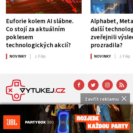
Euforie kolem AI slábne.
Alphabet, Meta
Co stojí za aktuálním
další technolog
poklesem
zveřejnili výsl
technologických akcií?
prozradila?
NOVINKY
J. Filip
NOVINKY
J. Filip
Zavřít reklamu