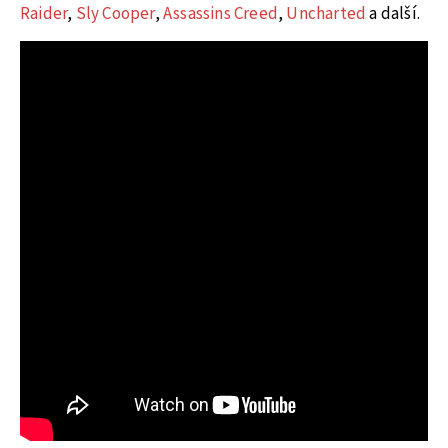
Raider
,
Sly Cooper
,
Assassins Creed
,
Uncharted
a další.