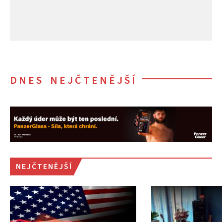
DNES NEJČTENĚJŠÍ
NEJČTENĚJŠÍ