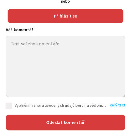
nebo
Přihlásit se
Váš komentář
celý text
Vyplněním shora uvedených údajů beru na vědomí, že společnost TEXT FACTORY s.r.o., sídlem Brno, Durďákova 336/29, Černá Pole, PSČ: 613 00, IČ: 06157831, zapsané u Krajského soudu v Brně, oddíl C, vložka 100399, bude zpracovávat mé osobní údaje uvedené v rámci mnou vyplněného registračního formuláře na základě oprávněných zájmů TEXT FACTORY s.r.o. dle čl. 6 odst. 1 písm. f) GDPR a pro splnění právních povinností (čl. 6 odst. 1 písm. c) GDPR), a to pro tyto účely: nezbytnost zajistit oprávnění návštěvníka webových stránek provozovaných společností TEXT FACTORY s.r.o. přispívat aktivně ke zveřejněným článkům nebo v rámci diskusních fór a výkon práv TEXT FACTORY s.r.o. jako administrátora těchto diskusních fór. Více informací o zpracování osobních údajů a právech lze nalézt v