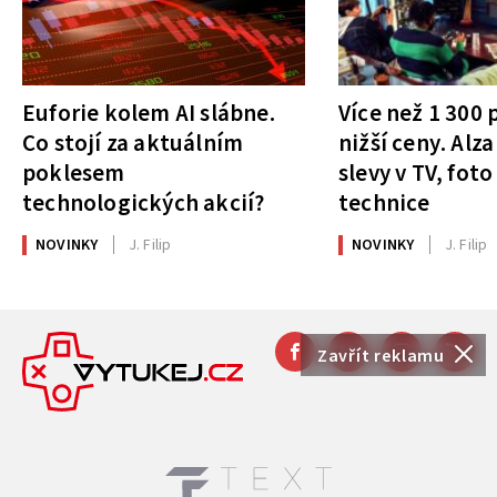
Euforie kolem AI slábne.
Více než 1 300
Co stojí za aktuálním
nižší ceny. Alza
poklesem
slevy v TV, foto
technologických akcií?
technice
NOVINKY
J. Filip
NOVINKY
J. Filip
Zavřít reklamu