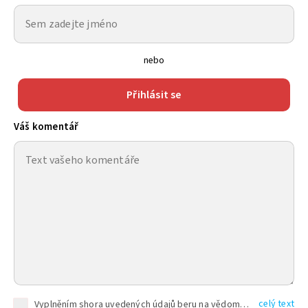
nebo
Přihlásit se
Váš komentář
celý text
Vyplněním shora uvedených údajů beru na vědomí, že společnost TEXT FACTORY s.r.o., sídlem Brno, Durďákova 336/29, Černá Pole, PSČ: 613 00, IČ: 06157831, zapsané u Krajského soudu v Brně, oddíl C, vložka 100399, bude zpracovávat mé osobní údaje uvedené v rámci mnou vyplněného registračního formuláře na základě oprávněných zájmů TEXT FACTORY s.r.o. dle čl. 6 odst. 1 písm. f) GDPR a pro splnění právních povinností (čl. 6 odst. 1 písm. c) GDPR), a to pro tyto účely: nezbytnost zajistit oprávnění návštěvníka webových stránek provozovaných společností TEXT FACTORY s.r.o. přispívat aktivně ke zveřejněným článkům nebo v rámci diskusních fór a výkon práv TEXT FACTORY s.r.o. jako administrátora těchto diskusních fór. Více informací o zpracování osobních údajů a právech lze nalézt v