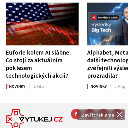
Euforie kolem AI slábne.
Alphabet, Meta
Co stojí za aktuálním
další technolog
poklesem
zveřejnili výsl
technologických akcií?
prozradila?
NOVINKY
J. Filip
NOVINKY
J. Filip
Zavřít reklamu