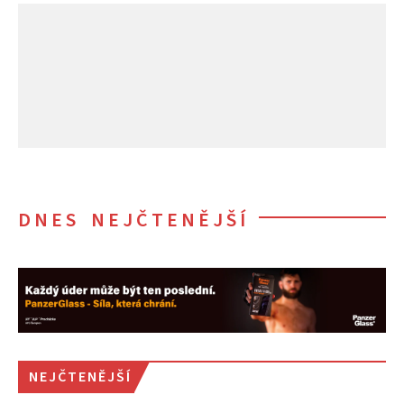
DNES NEJČTENĚJŠÍ
NEJČTENĚJŠÍ