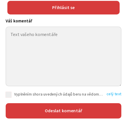
Přihlásit se
Váš komentář
celý text
Vyplněním shora uvedených údajů beru na vědomí, že společnost TEXT FACTORY s.r.o., sídlem Brno, Durďákova 336/29, Černá Pole, PSČ: 613 00, IČ: 06157831, zapsané u Krajského soudu v Brně, oddíl C, vložka 100399, bude zpracovávat mé osobní údaje uvedené v rámci mnou vyplněného registračního formuláře na základě oprávněných zájmů TEXT FACTORY s.r.o. dle čl. 6 odst. 1 písm. f) GDPR a pro splnění právních povinností (čl. 6 odst. 1 písm. c) GDPR), a to pro tyto účely: nezbytnost zajistit oprávnění návštěvníka webových stránek provozovaných společností TEXT FACTORY s.r.o. přispívat aktivně ke zveřejněným článkům nebo v rámci diskusních fór a výkon práv TEXT FACTORY s.r.o. jako administrátora těchto diskusních fór. Více informací o zpracování osobních údajů a právech lze nalézt v