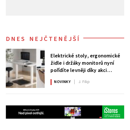
DNES NEJČTENĚJŠÍ
Elektrické stoly, ergonomické
židle i držáky monitorů nyní
pořídíte levněji díky akci
AlzaErgo
NOVINKY
J. Filip