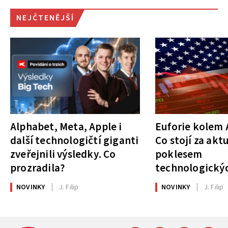
NEJČTENĚJŠÍ
Alphabet, Meta, Apple i
Euforie kolem A
další technologičtí giganti
Co stojí za akt
zveřejnili výsledky. Co
poklesem
prozradila?
technologickýc
NOVINKY
J. Filip
NOVINKY
J. Filip