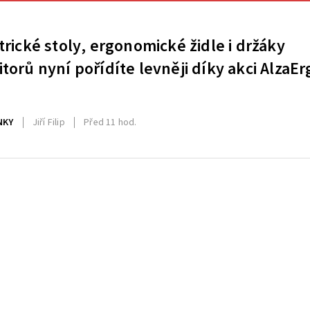
trické stoly, ergonomické židle i držáky
torů nyní pořídíte levněji díky akci AlzaEr
NKY
Jiří Filip
Před 11 hod.