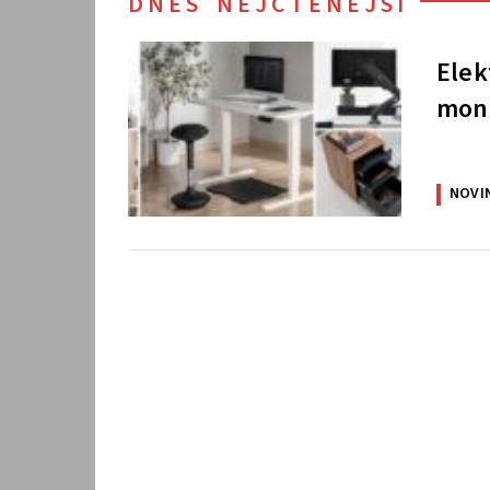
DNES NEJČTENĚJŠÍ
Elek
moni
NOVI