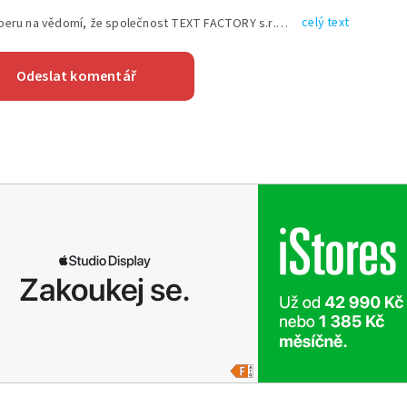
celý text
Vyplněním shora uvedených údajů beru na vědomí, že společnost TEXT FACTORY s.r.o., sídlem Brno, Durďákova 336/29, Černá Pole, PSČ: 613 00, IČ: 06157831, zapsané u Krajského soudu v Brně, oddíl C, vložka 100399, bude zpracovávat mé osobní údaje uvedené v rámci mnou vyplněného registračního formuláře na základě oprávněných zájmů TEXT FACTORY s.r.o. dle čl. 6 odst. 1 písm. f) GDPR a pro splnění právních povinností (čl. 6 odst. 1 písm. c) GDPR), a to pro tyto účely: nezbytnost zajistit oprávnění návštěvníka webových stránek provozovaných společností TEXT FACTORY s.r.o. přispívat aktivně ke zveřejněným článkům nebo v rámci diskusních fór a výkon práv TEXT FACTORY s.r.o. jako administrátora těchto diskusních fór. Více informací o zpracování osobních údajů a právech lze nalézt v