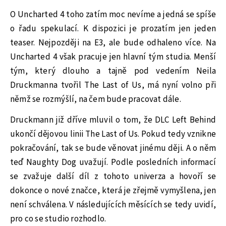
O Uncharted 4 toho zatím moc nevíme a jedná se spíše
o řadu spekulací. K dispozici je prozatím jen jeden
teaser. Nejpozději na E3, ale bude odhaleno více. Na
Uncharted 4 však pracuje jen hlavní tým studia. Menší
tým, který dlouho a tajně pod vedením Neila
Druckmanna tvořil The Last of Us, má nyní volno při
němž se rozmýšlí, na čem bude pracovat dále.
Druckmann již dříve mluvil o tom, že DLC Left Behind
ukončí dějovou linii The Last of Us. Pokud tedy vznikne
pokračování, tak se bude věnovat jinému ději. A o něm
teď Naughty Dog uvažují. Podle posledních informací
se zvažuje další díl z tohoto univerza a hovoří se
dokonce o nové značce, která je zřejmě vymyšlena, jen
není schválena. V následujících měsících se tedy uvidí,
pro co se studio rozhodlo.