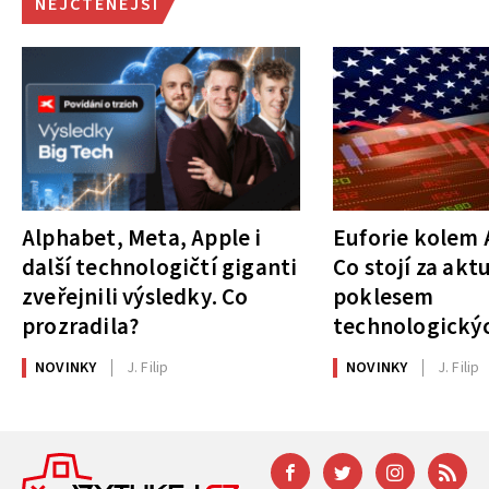
NEJČTENĚJŠÍ
Alphabet, Meta, Apple i
Euforie kolem A
další technologičtí giganti
Co stojí za akt
zveřejnili výsledky. Co
poklesem
prozradila?
technologickýc
NOVINKY
J. Filip
NOVINKY
J. Filip