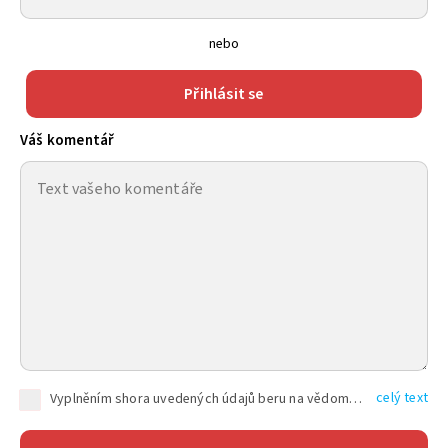
nebo
Přihlásit se
Váš komentář
celý text
Vyplněním shora uvedených údajů beru na vědomí, že společnost TEXT FACTORY s.r.o., sídlem Brno, Durďákova 336/29, Černá Pole, PSČ: 613 00, IČ: 06157831, zapsané u Krajského soudu v Brně, oddíl C, vložka 100399, bude zpracovávat mé osobní údaje uvedené v rámci mnou vyplněného registračního formuláře na základě oprávněných zájmů TEXT FACTORY s.r.o. dle čl. 6 odst. 1 písm. f) GDPR a pro splnění právních povinností (čl. 6 odst. 1 písm. c) GDPR), a to pro tyto účely: nezbytnost zajistit oprávnění návštěvníka webových stránek provozovaných společností TEXT FACTORY s.r.o. přispívat aktivně ke zveřejněným článkům nebo v rámci diskusních fór a výkon práv TEXT FACTORY s.r.o. jako administrátora těchto diskusních fór. Více informací o zpracování osobních údajů a právech lze nalézt v