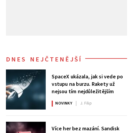
DNES NEJČTENĚJŠÍ
SpaceX ukázala, jak si vede po
vstupu na burzu. Rakety už
nejsou tím nejdůležitějším
NOVINKY
J. Filip
Více her bez mazání. Sandisk