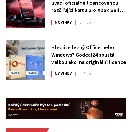
uvádí oficiálně licencovanou
rozšiřující kartu pro Xbox Series
X|S
NOVINKY
J. Filip
Hledáte levný Office nebo
Windows? Godeal24 spustil
velkou akci na originální licence
NOVINKY
J. Filip