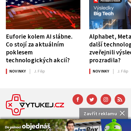
Euforie kolem AI slábne.
Alphabet, Meta
Co stojí za aktuálním
další technolog
poklesem
zveřejnili výsl
technologických akcií?
prozradila?
NOVINKY
J. Filip
NOVINKY
J. Filip
Zavřít reklamu