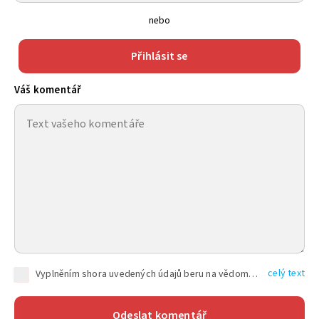
nebo
Přihlásit se
Váš komentář
celý text
Vyplněním shora uvedených údajů beru na vědomí, že společnost TEXT FACTORY s.r.o., sídlem Brno, Durďákova 336/29, Černá Pole, PSČ: 613 00, IČ: 06157831, zapsané u Krajského soudu v Brně, oddíl C, vložka 100399, bude zpracovávat mé osobní údaje uvedené v rámci mnou vyplněného registračního formuláře na základě oprávněných zájmů TEXT FACTORY s.r.o. dle čl. 6 odst. 1 písm. f) GDPR a pro splnění právních povinností (čl. 6 odst. 1 písm. c) GDPR), a to pro tyto účely: nezbytnost zajistit oprávnění návštěvníka webových stránek provozovaných společností TEXT FACTORY s.r.o. přispívat aktivně ke zveřejněným článkům nebo v rámci diskusních fór a výkon práv TEXT FACTORY s.r.o. jako administrátora těchto diskusních fór. Více informací o zpracování osobních údajů a právech lze nalézt v