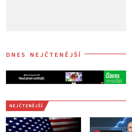
DNES NEJČTENĚJŠÍ
NEJČTENĚJŠÍ