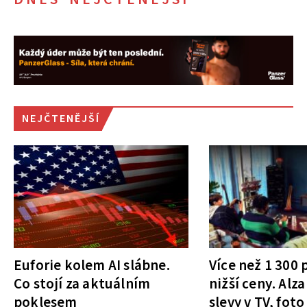
NEJČTENĚJŠÍ
Euforie kolem AI slábne.
Více než 1 300
Co stojí za aktuálním
nižší ceny. Alza
poklesem
slevy v TV, foto