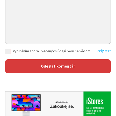
celý text
Vyplněním shora uvedených údajů beru na vědomí, že společnost TEXT FACTORY s.r.o., sídlem Brno, Durďákova 336/29, Černá Pole, PSČ: 613 00, IČ: 06157831, zapsané u Krajského soudu v Brně, oddíl C, vložka 100399, bude zpracovávat mé osobní údaje uvedené v rámci mnou vyplněného registračního formuláře na základě oprávněných zájmů TEXT FACTORY s.r.o. dle čl. 6 odst. 1 písm. f) GDPR a pro splnění právních povinností (čl. 6 odst. 1 písm. c) GDPR), a to pro tyto účely: nezbytnost zajistit oprávnění návštěvníka webových stránek provozovaných společností TEXT FACTORY s.r.o. přispívat aktivně ke zveřejněným článkům nebo v rámci diskusních fór a výkon práv TEXT FACTORY s.r.o. jako administrátora těchto diskusních fór. Více informací o zpracování osobních údajů a právech lze nalézt v