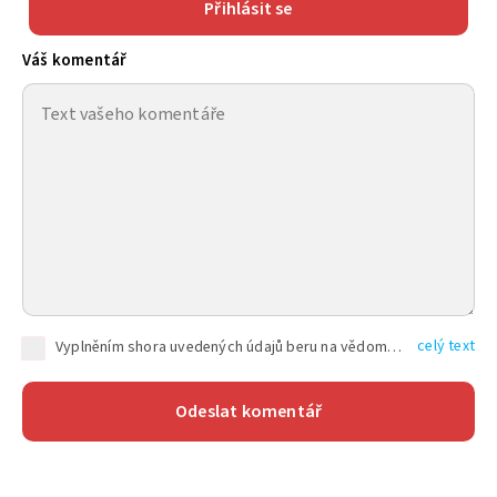
Přihlásit se
Váš komentář
celý text
Vyplněním shora uvedených údajů beru na vědomí, že společnost TEXT FACTORY s.r.o., sídlem Brno, Durďákova 336/29, Černá Pole, PSČ: 613 00, IČ: 06157831, zapsané u Krajského soudu v Brně, oddíl C, vložka 100399, bude zpracovávat mé osobní údaje uvedené v rámci mnou vyplněného registračního formuláře na základě oprávněných zájmů TEXT FACTORY s.r.o. dle čl. 6 odst. 1 písm. f) GDPR a pro splnění právních povinností (čl. 6 odst. 1 písm. c) GDPR), a to pro tyto účely: nezbytnost zajistit oprávnění návštěvníka webových stránek provozovaných společností TEXT FACTORY s.r.o. přispívat aktivně ke zveřejněným článkům nebo v rámci diskusních fór a výkon práv TEXT FACTORY s.r.o. jako administrátora těchto diskusních fór. Více informací o zpracování osobních údajů a právech lze nalézt v