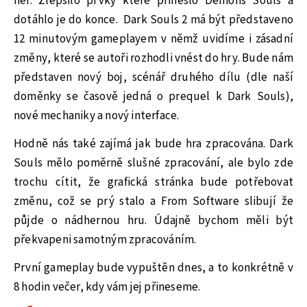
her. Zlepšilo prvky které přineslo Demons Souls a
dotáhlo je do konce. Dark Souls 2 má být představeno
12 minutovým gameplayem v němž uvidíme i zásadní
změny, které se autoři rozhodli vnést do hry. Bude nám
představen nový boj, scénář druhého dílu (dle naší
doměnky se časově jedná o prequel k Dark Souls),
nové mechaniky a nový interface.
Hodně nás také zajímá jak bude hra zpracována. Dark
Souls mělo poměrně slušné zpracování, ale bylo zde
trochu cítit, že grafická stránka bude potřebovat
změnu, což se prý stalo a From Software slibují že
půjde o nádhernou hru. Údajně bychom měli být
překvapeni samotným zpracováním.
První gameplay bude vypuštěn dnes, a to konkrétně v
8 hodin večer, kdy vám jej přineseme.