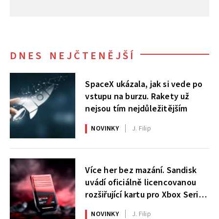
DNES NEJČTENĚJŠÍ
SpaceX ukázala, jak si vede po
vstupu na burzu. Rakety už
nejsou tím nejdůležitějším
NOVINKY
J. Filip
Více her bez mazání. Sandisk
uvádí oficiálně licencovanou
rozšiřující kartu pro Xbox Series
X|S
NOVINKY
J. Filip