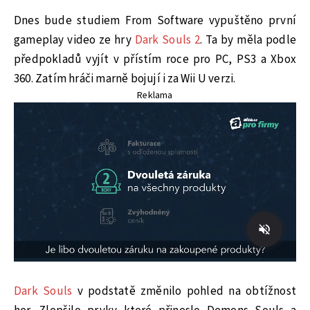
Dnes bude studiem From Software vypuštěno první
gameplay video ze hry
Dark Souls 2
. Ta by měla podle
předpokladů vyjít v přístím roce pro PC, PS3 a Xbox
360. Zatím hráči marně bojují i za Wii U verzi.
Reklama
Dark Souls
v podstatě změnilo pohled na obtížnost