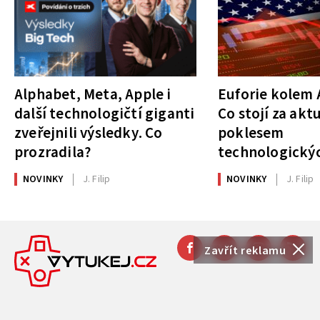
Alphabet, Meta, Apple i
Euforie kolem A
další technologičtí giganti
Co stojí za akt
zveřejnili výsledky. Co
poklesem
prozradila?
technologickýc
NOVINKY
J. Filip
NOVINKY
J. Filip
Zavřít reklamu