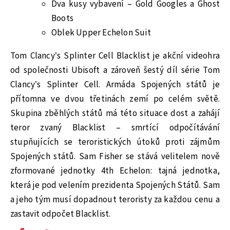
Dva kusy vybavení – Gold Googles a Ghost
Boots
Oblek Upper Echelon Suit
Tom Clancy’s Splinter Cell Blacklist je akční videohra
od společnosti Ubisoft a zároveň šestý díl série Tom
Clancy’s Splinter Cell. Armáda Spojených států je
přítomna ve dvou třetinách zemí po celém světě.
Skupina zběhlých států má této situace dost a zahájí
teror zvaný Blacklist – smrtící odpočítávání
stupňujících se teroristických útoků proti zájmům
Spojených států. Sam Fisher se stává velitelem nově
zformované jednotky 4th Echelon: tajná jednotka,
která je pod velením prezidenta Spojených Států. Sam
a jeho tým musí dopadnout teroristy za každou cenu a
zastavit odpočet Blacklist.