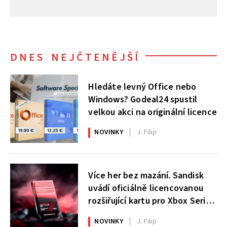
DNES NEJČTENĚJŠÍ
Hledáte levný Office nebo
Windows? Godeal24 spustil
velkou akci na originální licence
NOVINKY
J. Filip
Více her bez mazání. Sandisk
uvádí oficiálně licencovanou
rozšiřující kartu pro Xbox Series
X|S
NOVINKY
J. Filip