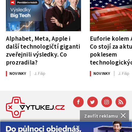
Alphabet, Meta, Apple i
Euforie kolem A
další technologičtí giganti
Co stojí za akt
zveřejnili výsledky. Co
poklesem
prozradila?
technologickýc
NOVINKY
J. Filip
NOVINKY
J. Filip
Zavřít reklamu