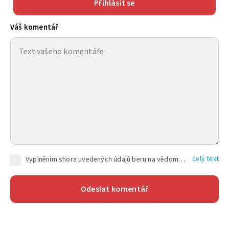
Přihlásit se
Váš komentář
celý text
Vyplněním shora uvedených údajů beru na vědomí, že společnost TEXT FACTORY s.r.o., sídlem Brno, Durďákova 336/29, Černá Pole, PSČ: 613 00, IČ: 06157831, zapsané u Krajského soudu v Brně, oddíl C, vložka 100399, bude zpracovávat mé osobní údaje uvedené v rámci mnou vyplněného registračního formuláře na základě oprávněných zájmů TEXT FACTORY s.r.o. dle čl. 6 odst. 1 písm. f) GDPR a pro splnění právních povinností (čl. 6 odst. 1 písm. c) GDPR), a to pro tyto účely: nezbytnost zajistit oprávnění návštěvníka webových stránek provozovaných společností TEXT FACTORY s.r.o. přispívat aktivně ke zveřejněným článkům nebo v rámci diskusních fór a výkon práv TEXT FACTORY s.r.o. jako administrátora těchto diskusních fór. Více informací o zpracování osobních údajů a právech lze nalézt v