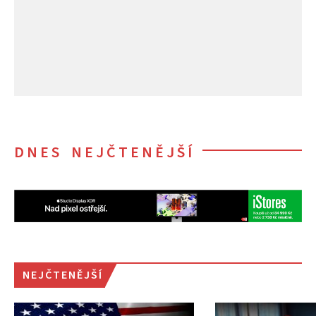
DNES NEJČTENĚJŠÍ
NEJČTENĚJŠÍ