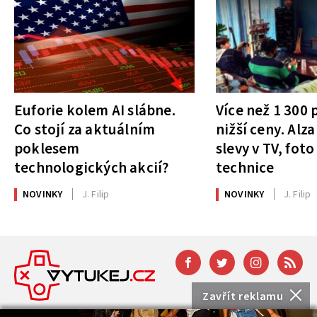
Euforie kolem AI slábne.
Více než 1 300
Co stojí za aktuálním
nižší ceny. Alza
poklesem
slevy v TV, foto
technologických akcií?
technice
NOVINKY
J. Filip
NOVINKY
J. Filip
Zavřít reklamu