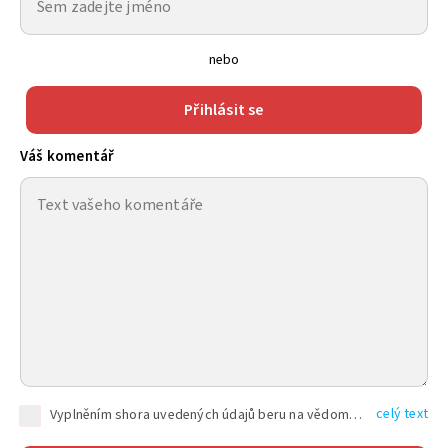
nebo
Přihlásit se
Váš komentář
celý text
Vyplněním shora uvedených údajů beru na vědomí, že společnost TEXT FACTORY s.r.o., sídlem Brno, Durďákova 336/29, Černá Pole, PSČ: 613 00, IČ: 06157831, zapsané u Krajského soudu v Brně, oddíl C, vložka 100399, bude zpracovávat mé osobní údaje uvedené v rámci mnou vyplněného registračního formuláře na základě oprávněných zájmů TEXT FACTORY s.r.o. dle čl. 6 odst. 1 písm. f) GDPR a pro splnění právních povinností (čl. 6 odst. 1 písm. c) GDPR), a to pro tyto účely: nezbytnost zajistit oprávnění návštěvníka webových stránek provozovaných společností TEXT FACTORY s.r.o. přispívat aktivně ke zveřejněným článkům nebo v rámci diskusních fór a výkon práv TEXT FACTORY s.r.o. jako administrátora těchto diskusních fór. Více informací o zpracování osobních údajů a právech lze nalézt v