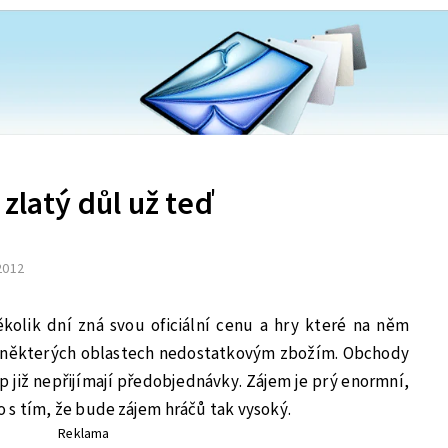
zlatý důl už teď
 2012
olik dní zná svou oficiální cenu a hry které na něm
 v některých oblastech nedostatkovým zbožím. Obchody
p již nepřijímají předobjednávky. Zájem je prý enormní,
 s tím, že bude zájem hráčů tak vysoký.
Reklama