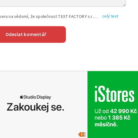
celý text
Vyplněním shora uvedených údajů beru na vědomí, že společnost TEXT FACTORY s.r.o., sídlem Brno, Durďákova 336/29, Černá Pole, PSČ: 613 00, IČ: 06157831, zapsané u Krajského soudu v Brně, oddíl C, vložka 100399, bude zpracovávat mé osobní údaje uvedené v rámci mnou vyplněného registračního formuláře na základě oprávněných zájmů TEXT FACTORY s.r.o. dle čl. 6 odst. 1 písm. f) GDPR a pro splnění právních povinností (čl. 6 odst. 1 písm. c) GDPR), a to pro tyto účely: nezbytnost zajistit oprávnění návštěvníka webových stránek provozovaných společností TEXT FACTORY s.r.o. přispívat aktivně ke zveřejněným článkům nebo v rámci diskusních fór a výkon práv TEXT FACTORY s.r.o. jako administrátora těchto diskusních fór. Více informací o zpracování osobních údajů a právech lze nalézt v