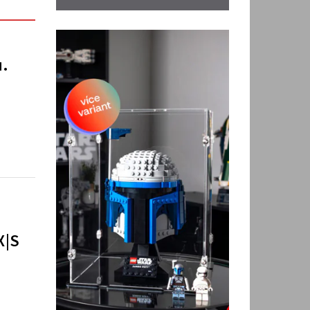
u.
X|S