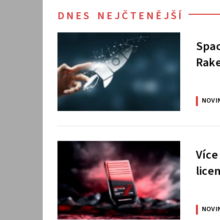
DNES NEJČTENĚJŠÍ
Spac
Rake
NOVI
Více
lice
NOVI