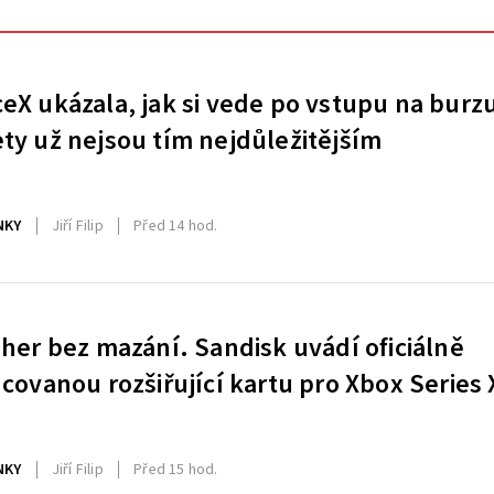
eX ukázala, jak si vede po vstupu na burz
ty už nejsou tím nejdůležitějším
NKY
Jiří Filip
Před 14 hod.
 her bez mazání. Sandisk uvádí oficiálně
ncovanou rozšiřující kartu pro Xbox Series 
NKY
Jiří Filip
Před 15 hod.