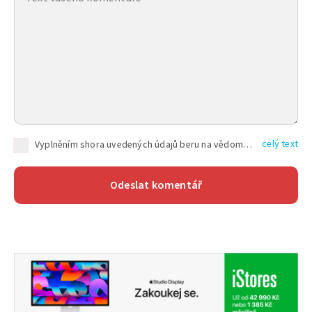
celý text
Vyplněním shora uvedených údajů beru na vědomí, že společnost TEXT FACTORY s.r.o., sídlem Brno, Durďákova 336/29, Černá Pole, PSČ: 613 00, IČ: 06157831, zapsané u Krajského soudu v Brně, oddíl C, vložka 100399, bude zpracovávat mé osobní údaje uvedené v rámci mnou vyplněného registračního formuláře na základě oprávněných zájmů TEXT FACTORY s.r.o. dle čl. 6 odst. 1 písm. f) GDPR a pro splnění právních povinností (čl. 6 odst. 1 písm. c) GDPR), a to pro tyto účely: nezbytnost zajistit oprávnění návštěvníka webových stránek provozovaných společností TEXT FACTORY s.r.o. přispívat aktivně ke zveřejněným článkům nebo v rámci diskusních fór a výkon práv TEXT FACTORY s.r.o. jako administrátora těchto diskusních fór. Více informací o zpracování osobních údajů a právech lze nalézt v