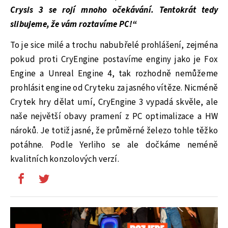
Crysis 3 se rojí mnoho očekávání. Tentokrát tedy
slibujeme, že vám roztavíme PC!“
To je sice milé a trochu nabubřelé prohlášení, zejména
pokud proti CryEngine postavíme enginy jako je Fox
Engine a Unreal Engine 4, tak rozhodně nemůžeme
prohlásit engine od Cryteku za jasného vítěze. Nicméně
Crytek hry dělat umí, CryEngine 3 vypadá skvěle, ale
naše největší obavy pramení z PC optimalizace a HW
nároků. Je totiž jasné, že průměrné železo tohle těžko
potáhne. Podle Yerliho se ale dočkáme neméně
kvalitních konzolových verzí.