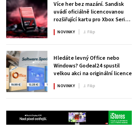
Více her bez mazání. Sandisk
uvádí oficiálně licencovanou
rozšiřující kartu pro Xbox Series
X|S
NOVINKY
J. Filip
Hledáte levný Office nebo
Windows? Godeal24 spustil
velkou akci na originální licence
NOVINKY
J. Filip