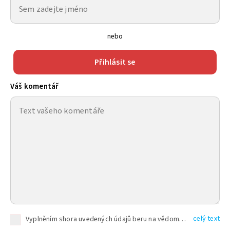
nebo
Přihlásit se
Váš komentář
celý text
Vyplněním shora uvedených údajů beru na vědomí, že společnost TEXT FACTORY s.r.o., sídlem Brno, Durďákova 336/29, Černá Pole, PSČ: 613 00, IČ: 06157831, zapsané u Krajského soudu v Brně, oddíl C, vložka 100399, bude zpracovávat mé osobní údaje uvedené v rámci mnou vyplněného registračního formuláře na základě oprávněných zájmů TEXT FACTORY s.r.o. dle čl. 6 odst. 1 písm. f) GDPR a pro splnění právních povinností (čl. 6 odst. 1 písm. c) GDPR), a to pro tyto účely: nezbytnost zajistit oprávnění návštěvníka webových stránek provozovaných společností TEXT FACTORY s.r.o. přispívat aktivně ke zveřejněným článkům nebo v rámci diskusních fór a výkon práv TEXT FACTORY s.r.o. jako administrátora těchto diskusních fór. Více informací o zpracování osobních údajů a právech lze nalézt v