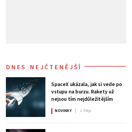
DNES NEJČTENĚJŠÍ
SpaceX ukázala, jak si vede po
vstupu na burzu. Rakety už
nejsou tím nejdůležitějším
NOVINKY
J. Filip