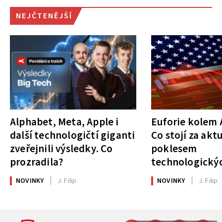
NEJČTENĚJŠÍ
Alphabet, Meta, Apple i
Euforie kolem A
další technologičtí giganti
Co stojí za akt
zveřejnili výsledky. Co
poklesem
prozradila?
technologickýc
NOVINKY
J. Filip
NOVINKY
J. Filip