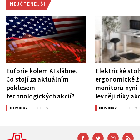
NEJČTENĚJŠÍ
Euforie kolem AI slábne.
Elektrické stol
Co stojí za aktuálním
ergonomické ži
poklesem
monitorů nyní 
technologických akcií?
levněji díky ak
NOVINKY
J. Filip
NOVINKY
J. Filip