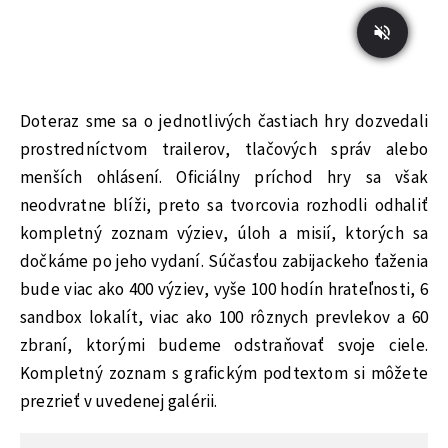
Doteraz sme sa o jednotlivých častiach hry dozvedali
prostredníctvom trailerov, tlačových správ alebo
menších ohlásení. Oficiálny príchod hry sa však
neodvratne blíži, preto sa tvorcovia rozhodli odhaliť
kompletný zoznam výziev, úloh a misií, ktorých sa
dočkáme po jeho vydaní. Súčasťou zabijackeho ťaženia
bude viac ako 400 výziev, vyše 100 hodín hrateľnosti, 6
sandbox lokalít, viac ako 100 rôznych prevlekov a 60
zbraní, ktorými budeme odstraňovať svoje ciele.
Kompletný zoznam s grafickým podtextom si môžete
prezrieť v uvedenej galérii.