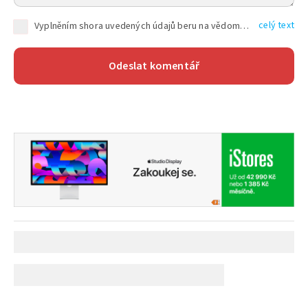
celý text
Vyplněním shora uvedených údajů beru na vědomí, že společnost TEXT FACTORY s.r.o., sídlem Brno, Durďákova 336/29, Černá Pole, PSČ: 613 00, IČ: 06157831, zapsané u Krajského soudu v Brně, oddíl C, vložka 100399, bude zpracovávat mé osobní údaje uvedené v rámci mnou vyplněného registračního formuláře na základě oprávněných zájmů TEXT FACTORY s.r.o. dle čl. 6 odst. 1 písm. f) GDPR a pro splnění právních povinností (čl. 6 odst. 1 písm. c) GDPR), a to pro tyto účely: nezbytnost zajistit oprávnění návštěvníka webových stránek provozovaných společností TEXT FACTORY s.r.o. přispívat aktivně ke zveřejněným článkům nebo v rámci diskusních fór a výkon práv TEXT FACTORY s.r.o. jako administrátora těchto diskusních fór. Více informací o zpracování osobních údajů a právech lze nalézt v