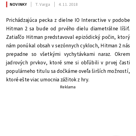
NOVINKY
T. Varga
4. 11. 2018
Prichádzajúca pecka z dielne IO Interactive v podobe
Hitman 2 sa bude od prvého dielu diametrálne líšiť.
Zatiaľčo Hitman predstavoval epizódický počin, ktorý
nám ponúkal obsah v sezónnych cykloch, Hitman 2 nás
prepadne so všetkými vychytávkami naraz. Okrem
jadrových prvkov, ktoré sme si obľúbili v prvej časti
populárneho titulu sa dočkáme oveľa širších možností,
ktoré ešte viac umocnia zážitok z hry.
Reklama