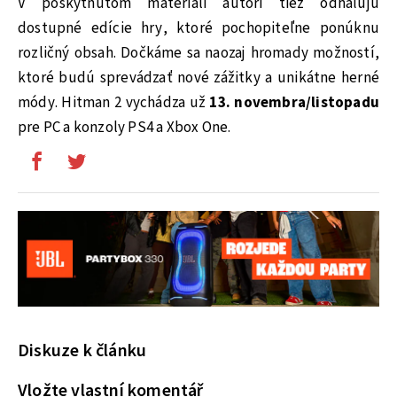
V poskytnutom materiáli autori tiež odhaľujú
dostupné edície hry, ktoré pochopiteľne ponúknu
rozličný obsah. Dočkáme sa naozaj hromady možností,
ktoré budú sprevádzať nové zážitky a unikátne herné
módy. Hitman 2 vychádza už
13. novembra/listopadu
pre PC a konzoly PS4 a Xbox One.
Diskuze k článku
Vložte vlastní komentář