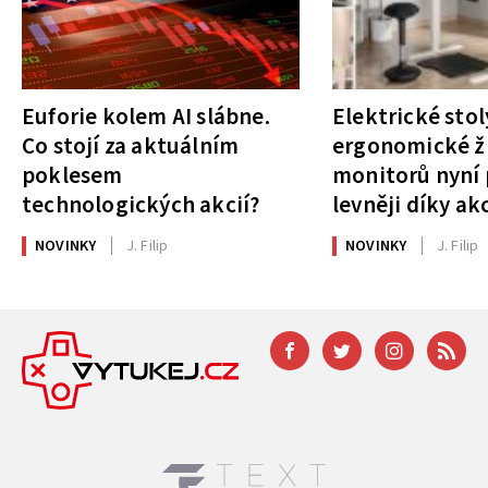
Euforie kolem AI slábne.
Elektrické stol
Co stojí za aktuálním
ergonomické ži
poklesem
monitorů nyní 
technologických akcií?
levněji díky ak
NOVINKY
J. Filip
NOVINKY
J. Filip