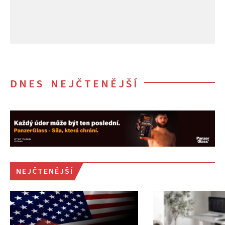
DNES NEJČTENĚJŠÍ
NEJČTENĚJŠÍ