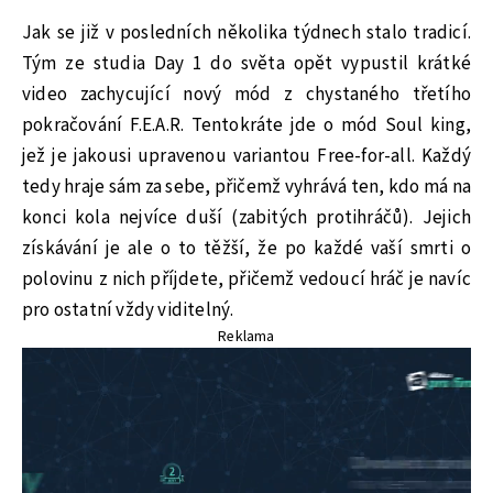
Jak se již v posledních několika týdnech stalo tradicí.
Tým ze studia Day 1 do světa opět vypustil krátké
video zachycující nový mód z chystaného třetího
pokračování F.E.A.R. Tentokráte jde o mód Soul king,
jež je jakousi upravenou variantou Free-for-all. Každý
tedy hraje sám za sebe, přičemž vyhrává ten, kdo má na
konci kola nejvíce duší (zabitých protihráčů). Jejich
získávání je ale o to těžší, že po každé vaší smrti o
polovinu z nich příjdete, přičemž vedoucí hráč je navíc
pro ostatní vždy viditelný.
Reklama