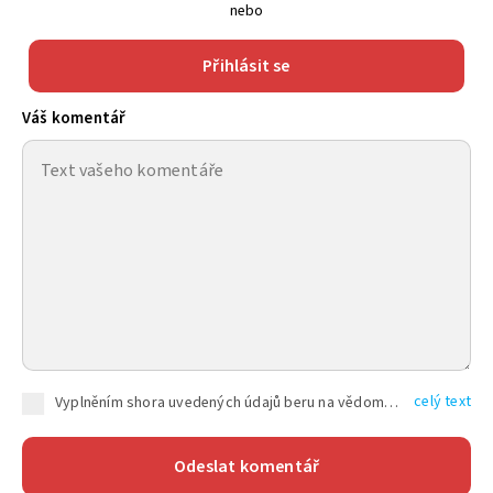
nebo
Přihlásit se
Váš komentář
celý text
Vyplněním shora uvedených údajů beru na vědomí, že společnost TEXT FACTORY s.r.o., sídlem Brno, Durďákova 336/29, Černá Pole, PSČ: 613 00, IČ: 06157831, zapsané u Krajského soudu v Brně, oddíl C, vložka 100399, bude zpracovávat mé osobní údaje uvedené v rámci mnou vyplněného registračního formuláře na základě oprávněných zájmů TEXT FACTORY s.r.o. dle čl. 6 odst. 1 písm. f) GDPR a pro splnění právních povinností (čl. 6 odst. 1 písm. c) GDPR), a to pro tyto účely: nezbytnost zajistit oprávnění návštěvníka webových stránek provozovaných společností TEXT FACTORY s.r.o. přispívat aktivně ke zveřejněným článkům nebo v rámci diskusních fór a výkon práv TEXT FACTORY s.r.o. jako administrátora těchto diskusních fór. Více informací o zpracování osobních údajů a právech lze nalézt v