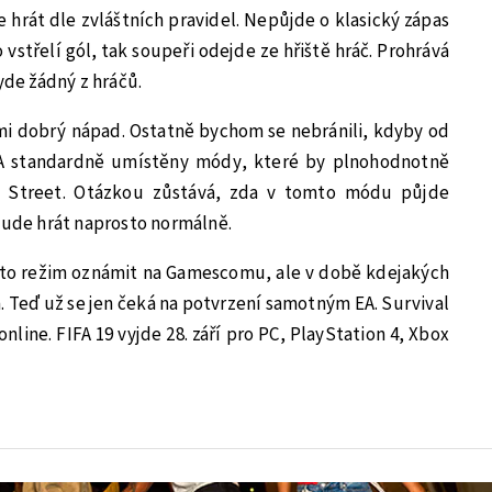
 hrát dle zvláštních pravidel. Nepůjde o klasický zápas
o vstřelí gól, tak soupeři odejde ze hřiště hráč. Prohrává
yde žádný z hráčů.
mi dobrý nápad. Ostatně bychom se nebránili, kdyby od
IFA standardně umístěny módy, které by plnohodnotně
IFA Street. Otázkou zůstává, zda v tomto módu půjde
 bude hrát naprosto normálně.
nto režim oznámit na Gamescomu, ale v době kdejakých
. Teď už se jen čeká na potvrzení samotným EA. Survival
online. FIFA 19 vyjde 28. září pro PC, PlayStation 4, Xbox