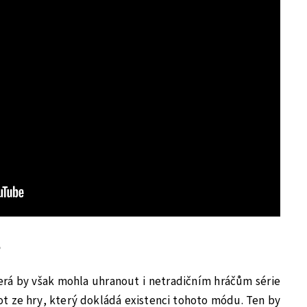
5
terá by však mohla uhranout i netradičním hráčům série
hot ze hry, který dokládá existenci tohoto módu. Ten by