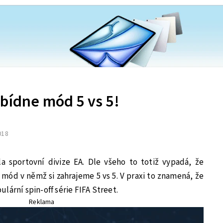
bídne mód 5 vs 5!
2018
a sportovní divize EA. Dle všeho to totiž vypadá, že
i mód v němž si zahrajeme 5 vs 5. V praxi to znamená, že
lární spin-off série FIFA Street.
Reklama