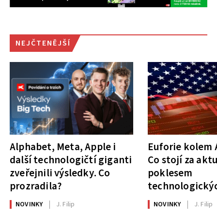
NEJČTENĚJŠÍ
Alphabet, Meta, Apple i
Euforie kolem A
další technologičtí giganti
Co stojí za akt
zveřejnili výsledky. Co
poklesem
prozradila?
technologickýc
NOVINKY
J. Filip
NOVINKY
J. Filip