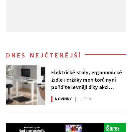
DNES NEJČTENĚJŠÍ
Elektrické stoly, ergonomické
židle i držáky monitorů nyní
pořídíte levněji díky akci
AlzaErgo
NOVINKY
J. Filip