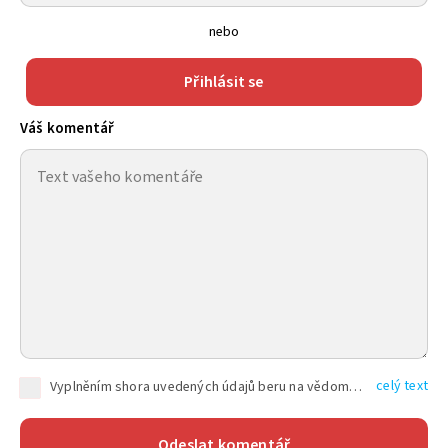
nebo
Přihlásit se
Váš komentář
celý text
Vyplněním shora uvedených údajů beru na vědomí, že společnost TEXT FACTORY s.r.o., sídlem Brno, Durďákova 336/29, Černá Pole, PSČ: 613 00, IČ: 06157831, zapsané u Krajského soudu v Brně, oddíl C, vložka 100399, bude zpracovávat mé osobní údaje uvedené v rámci mnou vyplněného registračního formuláře na základě oprávněných zájmů TEXT FACTORY s.r.o. dle čl. 6 odst. 1 písm. f) GDPR a pro splnění právních povinností (čl. 6 odst. 1 písm. c) GDPR), a to pro tyto účely: nezbytnost zajistit oprávnění návštěvníka webových stránek provozovaných společností TEXT FACTORY s.r.o. přispívat aktivně ke zveřejněným článkům nebo v rámci diskusních fór a výkon práv TEXT FACTORY s.r.o. jako administrátora těchto diskusních fór. Více informací o zpracování osobních údajů a právech lze nalézt v