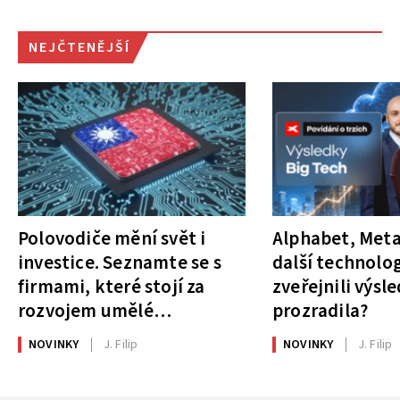
NEJČTENĚJŠÍ
Polovodiče mění svět i
Alphabet, Meta
investice. Seznamte se s
další technolog
firmami, které stojí za
zveřejnili výsl
rozvojem umělé
prozradila?
inteligence
NOVINKY
J. Filip
NOVINKY
J. Filip