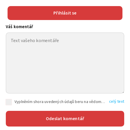
Přihlásit se
Váš komentář
celý text
Vyplněním shora uvedených údajů beru na vědomí, že společnost TEXT FACTORY s.r.o., sídlem Brno, Durďákova 336/29, Černá Pole, PSČ: 613 00, IČ: 06157831, zapsané u Krajského soudu v Brně, oddíl C, vložka 100399, bude zpracovávat mé osobní údaje uvedené v rámci mnou vyplněného registračního formuláře na základě oprávněných zájmů TEXT FACTORY s.r.o. dle čl. 6 odst. 1 písm. f) GDPR a pro splnění právních povinností (čl. 6 odst. 1 písm. c) GDPR), a to pro tyto účely: nezbytnost zajistit oprávnění návštěvníka webových stránek provozovaných společností TEXT FACTORY s.r.o. přispívat aktivně ke zveřejněným článkům nebo v rámci diskusních fór a výkon práv TEXT FACTORY s.r.o. jako administrátora těchto diskusních fór. Více informací o zpracování osobních údajů a právech lze nalézt v