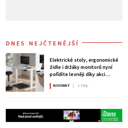
DNES NEJČTENĚJŠÍ
Elektrické stoly, ergonomické
židle i držáky monitorů nyní
pořídíte levněji díky akci
AlzaErgo
NOVINKY
J. Filip