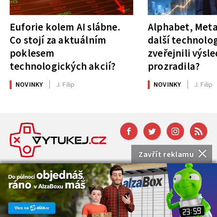
Euforie kolem AI slábne.
Alphabet, Meta
Co stojí za aktuálním
další technolog
poklesem
zveřejnili výsl
technologických akcií?
prozradila?
NOVINKY
J. Filip
NOVINKY
J. Filip
Zavřít reklamu