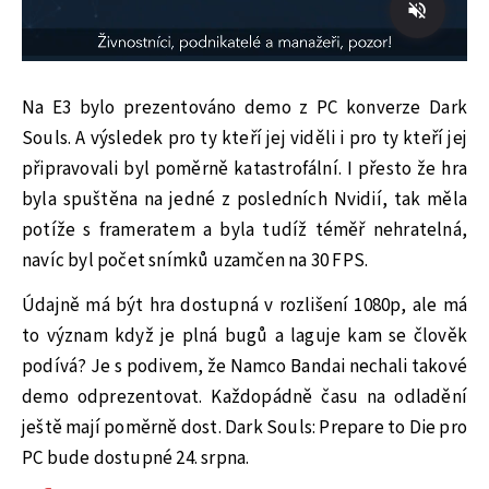
Na E3 bylo prezentováno demo z PC konverze Dark
Souls. A výsledek pro ty kteří jej viděli i pro ty kteří jej
připravovali byl poměrně katastrofální. I přesto že hra
byla spuštěna na jedné z posledních Nvidií, tak měla
potíže s frameratem a byla tudíž téměř nehratelná,
navíc byl počet snímků uzamčen na 30 FPS.
Údajně má být hra dostupná v rozlišení 1080p, ale má
to význam když je plná bugů a laguje kam se člověk
podívá? Je s podivem, že Namco Bandai nechali takové
demo odprezentovat. Každopádně času na odladění
ještě mají poměrně dost. Dark Souls: Prepare to Die pro
PC bude dostupné 24. srpna.