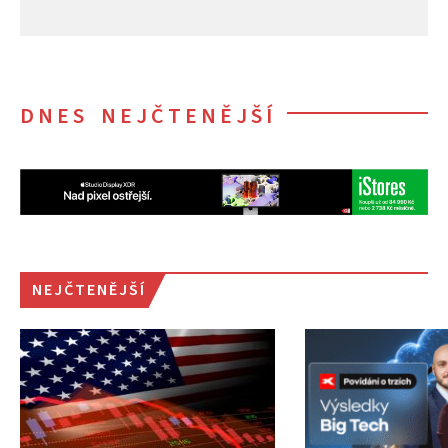
DNES NEJČTENĚJŠÍ
NEJČTENĚJŠÍ