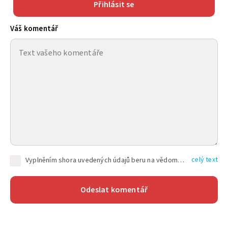
Přihlásit se
Váš komentář
celý text
Vyplněním shora uvedených údajů beru na vědomí, že společnost TEXT FACTORY s.r.o., sídlem Brno, Durďákova 336/29, Černá Pole, PSČ: 613 00, IČ: 06157831, zapsané u Krajského soudu v Brně, oddíl C, vložka 100399, bude zpracovávat mé osobní údaje uvedené v rámci mnou vyplněného registračního formuláře na základě oprávněných zájmů TEXT FACTORY s.r.o. dle čl. 6 odst. 1 písm. f) GDPR a pro splnění právních povinností (čl. 6 odst. 1 písm. c) GDPR), a to pro tyto účely: nezbytnost zajistit oprávnění návštěvníka webových stránek provozovaných společností TEXT FACTORY s.r.o. přispívat aktivně ke zveřejněným článkům nebo v rámci diskusních fór a výkon práv TEXT FACTORY s.r.o. jako administrátora těchto diskusních fór. Více informací o zpracování osobních údajů a právech lze nalézt v