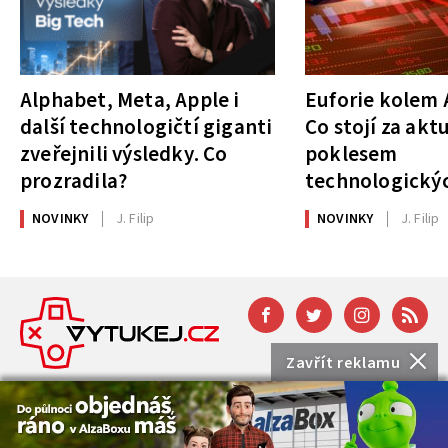
Alphabet, Meta, Apple i
Euforie kolem A
další technologičtí giganti
Co stojí za akt
zveřejnili výsledky. Co
poklesem
prozradila?
technologickýc
NOVINKY
J. Filip
NOVINKY
J. Filip
Zavřít reklamu