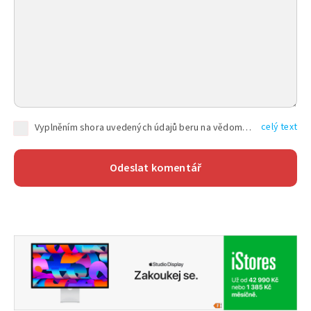
celý text
Vyplněním shora uvedených údajů beru na vědomí, že společnost TEXT FACTORY s.r.o., sídlem Brno, Durďákova 336/29, Černá Pole, PSČ: 613 00, IČ: 06157831, zapsané u Krajského soudu v Brně, oddíl C, vložka 100399, bude zpracovávat mé osobní údaje uvedené v rámci mnou vyplněného registračního formuláře na základě oprávněných zájmů TEXT FACTORY s.r.o. dle čl. 6 odst. 1 písm. f) GDPR a pro splnění právních povinností (čl. 6 odst. 1 písm. c) GDPR), a to pro tyto účely: nezbytnost zajistit oprávnění návštěvníka webových stránek provozovaných společností TEXT FACTORY s.r.o. přispívat aktivně ke zveřejněným článkům nebo v rámci diskusních fór a výkon práv TEXT FACTORY s.r.o. jako administrátora těchto diskusních fór. Více informací o zpracování osobních údajů a právech lze nalézt v