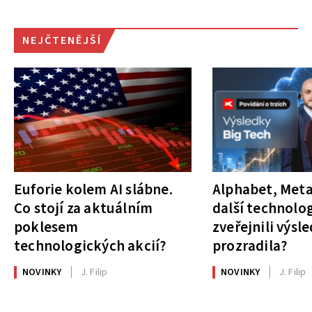
NEJČTENĚJŠÍ
Euforie kolem AI slábne.
Alphabet, Meta
Co stojí za aktuálním
další technolog
poklesem
zveřejnili výsl
technologických akcií?
prozradila?
NOVINKY
J. Filip
NOVINKY
J. Filip