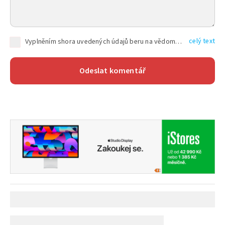
celý text
Vyplněním shora uvedených údajů beru na vědomí, že společnost TEXT FACTORY s.r.o., sídlem Brno, Durďákova 336/29, Černá Pole, PSČ: 613 00, IČ: 06157831, zapsané u Krajského soudu v Brně, oddíl C, vložka 100399, bude zpracovávat mé osobní údaje uvedené v rámci mnou vyplněného registračního formuláře na základě oprávněných zájmů TEXT FACTORY s.r.o. dle čl. 6 odst. 1 písm. f) GDPR a pro splnění právních povinností (čl. 6 odst. 1 písm. c) GDPR), a to pro tyto účely: nezbytnost zajistit oprávnění návštěvníka webových stránek provozovaných společností TEXT FACTORY s.r.o. přispívat aktivně ke zveřejněným článkům nebo v rámci diskusních fór a výkon práv TEXT FACTORY s.r.o. jako administrátora těchto diskusních fór. Více informací o zpracování osobních údajů a právech lze nalézt v