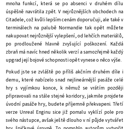
mnoha funkcí, která se po absenci v druhém dílu
úspěšně navrátila zpět. V nejrůznějších obchodech na
Citadele, což kvůli lepším cenám doporučuji, ale také v
terminálech na palubě Normandie tak opět můžete
nakupovat nejrůznější vylepšení, od lehčích materiálů,
po prodloužené hlavně zvyšující poškození. Každá
zbraň má navíc hned několik verzí a samozřejmě každý
upgrad její bojové schopnosti opět vynese o něco výše.
Pokud jste se zvláště po příliš akčním druhém díle i
demu, které nabízelo snad nejlineárnější pasáže celé
hry s vyjímkou konce, k němuž se vrátím později
připravovali na stále stejné koridory, jakmile projdete
úvodní pasáže hry, budete příjemně překvapeni. Třetí
verze Unreal Enginu sice již pomalu vyklízí pole pro
svého nástupce, avšak ještě dlouho v ní půjde vytvářet
hry špičkové úrovně. To pomohlo autorům vytvořit