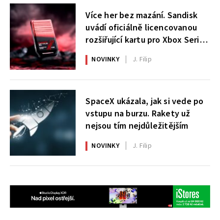
Více her bez mazání. Sandisk
uvádí oficiálně licencovanou
rozšiřující kartu pro Xbox Series
X|S
NOVINKY
J. Filip
SpaceX ukázala, jak si vede po
vstupu na burzu. Rakety už
nejsou tím nejdůležitějším
NOVINKY
J. Filip