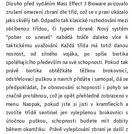
Dlouho před vydáním Mass Effect 3 Bioware avizovalo
zrušení omezení zbraní dle tříd, což se v praxi ukázalo
jako skvělý tah. Odpadlo tak klasické rozhodování mezi
oblíbenou třídou, či typem zbraně. Nový systém
“pober co uneseš” nabádá hráče daleko více k
taktickému uvažování. Každá třída má totiž danou
nosnost, od silného vojáka, po spíše biotika
spoléhajícího především na své schopnosti. Pokud tak
právě biotika obtěžkáte těžkou brokovnicí,
odstřelovací puškou a navrch přidáte i samopal, dá se
předpokládat, že obnovování schopností i pohyb se
značně protáhnou, což je opět přehledně zobrazeno v
menu. Naopak, pokud jste si jisti v kramflecích a
zvolíte třídě sentinel jen vylepšenou brokovnici s
útočnou puškou, schopnosti budete mít dobity
během okamžiku. Právě vylepšování zbraní je další z