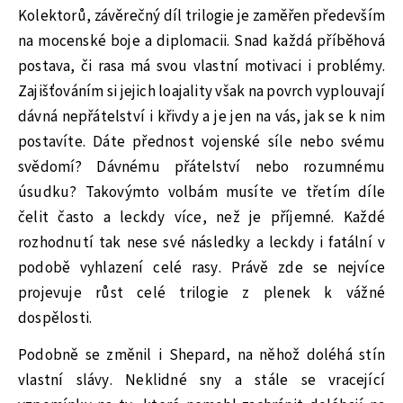
Kolektorů, závěrečný díl trilogie je zaměřen především
na mocenské boje a diplomacii. Snad každá příběhová
postava, či rasa má svou vlastní motivaci i problémy.
Zajišťováním si jejich loajality však na povrch vyplouvají
dávná nepřátelství i křivdy a je jen na vás, jak se k nim
postavíte. Dáte přednost vojenské síle nebo svému
svědomí? Dávnému přátelství nebo rozumnému
úsudku? Takovýmto volbám musíte ve třetím díle
čelit často a leckdy více, než je příjemné. Každé
rozhodnutí tak nese své následky a leckdy i fatální v
podobě vyhlazení celé rasy. Právě zde se nejvíce
projevuje růst celé trilogie z plenek k vážné
dospělosti.
Podobně se změnil i Shepard, na něhož doléhá stín
vlastní slávy. Neklidné sny a stále se vracející