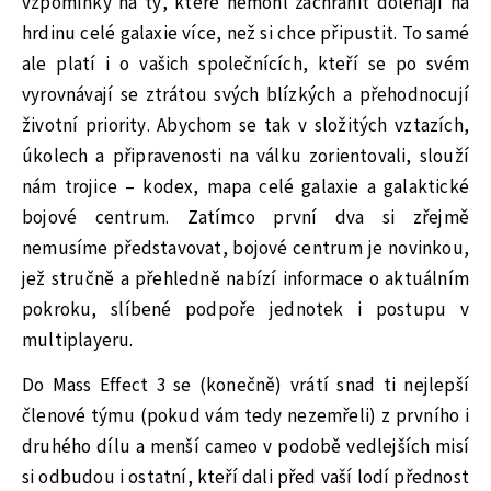
vzpomínky na ty, které nemohl zachránit doléhají na
hrdinu celé galaxie více, než si chce připustit. To samé
ale platí i o vašich společnících, kteří se po svém
vyrovnávají se ztrátou svých blízkých a přehodnocují
životní priority. Abychom se tak v složitých vztazích,
úkolech a připravenosti na válku zorientovali, slouží
nám trojice – kodex, mapa celé galaxie a galaktické
bojové centrum. Zatímco první dva si zřejmě
nemusíme představovat, bojové centrum je novinkou,
jež stručně a přehledně nabízí informace o aktuálním
pokroku, slíbené podpoře jednotek i postupu v
multiplayeru.
Do Mass Effect 3 se (konečně) vrátí snad ti nejlepší
členové týmu (pokud vám tedy nezemřeli) z prvního i
druhého dílu a menší cameo v podobě vedlejších misí
si odbudou i ostatní, kteří dali před vaší lodí přednost