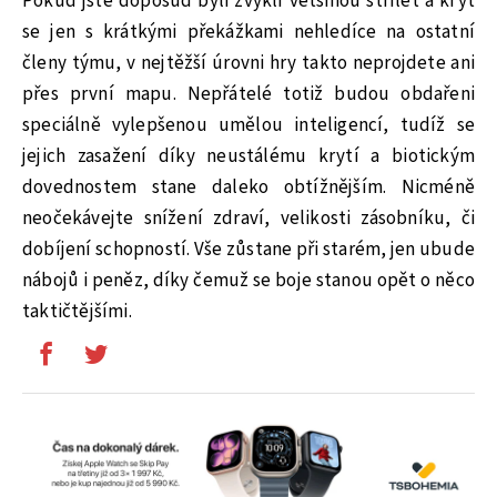
Pokud jste doposud byli zvyklí většinou střílet a krýt
se jen s krátkými překážkami nehledíce na ostatní
členy týmu, v nejtěžší úrovni hry takto neprojdete ani
přes první mapu. Nepřátelé totiž budou obdařeni
speciálně vylepšenou umělou inteligencí, tudíž se
jejich zasažení díky neustálému krytí a biotickým
dovednostem stane daleko obtížnějším. Nicméně
neočekávejte snížení zdraví, velikosti zásobníku, či
dobíjení schopností. Vše zůstane při starém, jen ubude
nábojů i peněz, díky čemuž se boje stanou opět o něco
taktičtějšími.