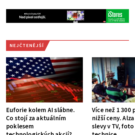
NEJČTENĚJŠÍ
Euforie kolem AI slábne.
Více než 1 300
Co stojí za aktuálním
nižší ceny. Alza
poklesem
slevy v TV, foto
technologických akcií?
technice