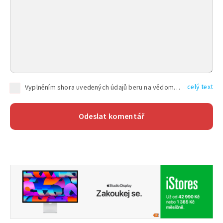
celý text
Vyplněním shora uvedených údajů beru na vědomí, že společnost TEXT FACTORY s.r.o., sídlem Brno, Durďákova 336/29, Černá Pole, PSČ: 613 00, IČ: 06157831, zapsané u Krajského soudu v Brně, oddíl C, vložka 100399, bude zpracovávat mé osobní údaje uvedené v rámci mnou vyplněného registračního formuláře na základě oprávněných zájmů TEXT FACTORY s.r.o. dle čl. 6 odst. 1 písm. f) GDPR a pro splnění právních povinností (čl. 6 odst. 1 písm. c) GDPR), a to pro tyto účely: nezbytnost zajistit oprávnění návštěvníka webových stránek provozovaných společností TEXT FACTORY s.r.o. přispívat aktivně ke zveřejněným článkům nebo v rámci diskusních fór a výkon práv TEXT FACTORY s.r.o. jako administrátora těchto diskusních fór. Více informací o zpracování osobních údajů a právech lze nalézt v