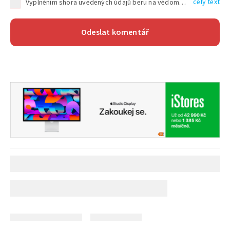
celý text
Vyplněním shora uvedených údajů beru na vědomí, že společnost TEXT FACTORY s.r.o., sídlem Brno, Durďákova 336/29, Černá Pole, PSČ: 613 00, IČ: 06157831, zapsané u Krajského soudu v Brně, oddíl C, vložka 100399, bude zpracovávat mé osobní údaje uvedené v rámci mnou vyplněného registračního formuláře na základě oprávněných zájmů TEXT FACTORY s.r.o. dle čl. 6 odst. 1 písm. f) GDPR a pro splnění právních povinností (čl. 6 odst. 1 písm. c) GDPR), a to pro tyto účely: nezbytnost zajistit oprávnění návštěvníka webových stránek provozovaných společností TEXT FACTORY s.r.o. přispívat aktivně ke zveřejněným článkům nebo v rámci diskusních fór a výkon práv TEXT FACTORY s.r.o. jako administrátora těchto diskusních fór. Více informací o zpracování osobních údajů a právech lze nalézt v