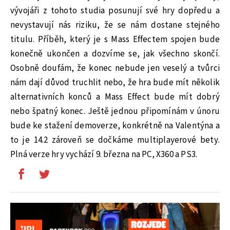
vývojáři z tohoto studia posunují své hry dopředu a
nevystavují nás riziku, že se nám dostane stejného
titulu. Příběh, který je s Mass Effectem spojen bude
konečně ukončen a dozvíme se, jak všechno skončí.
Osobně doufám, že konec nebude jen veselý a tvůrci
nám dají důvod truchlit nebo, že hra bude mít několik
alternativních konců a Mass Effect bude mít dobrý
nebo špatný konec. Ještě jednou připomínám v únoru
bude ke stažení demoverze, konkrétně na Valentýna a
to je 14.2 zároveň se dočkáme multiplayerové bety.
Plná verze hry vychází 9. března na PC, X360 a PS3.