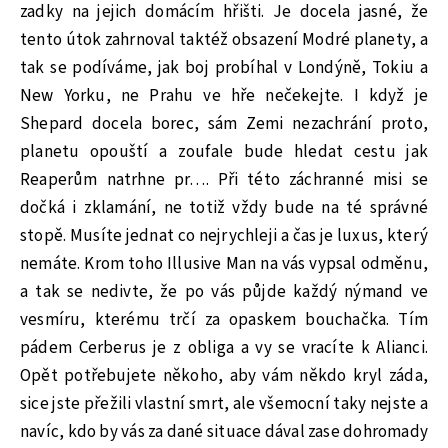
zadky na jejich domácím hřišti. Je docela jasné, že
tento útok zahrnoval taktéž obsazení Modré planety, a
tak se podíváme, jak boj probíhal v Londýně, Tokiu a
New Yorku, ne Prahu ve hře nečekejte. I když je
Shepard docela borec, sám Zemi nezachrání proto,
planetu opouští a zoufale bude hledat cestu jak
Reaperům natrhne pr…. Při této záchranné misi se
dočká i zklamání, ne totiž vždy bude na té správné
stopě. Musíte jednat co nejrychleji a čas je luxus, který
nemáte. Krom toho Illusive Man na vás vypsal odměnu,
a tak se nedivte, že po vás půjde každý nýmand ve
vesmíru, kterému trčí za opaskem bouchačka. Tím
pádem Cerberus je z obliga a vy se vracíte k Alianci.
Opět potřebujete někoho, aby vám někdo kryl záda,
sice jste přežili vlastní smrt, ale všemocní taky nejste a
navíc, kdo by vás za dané situace dával zase dohromady