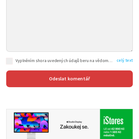
celý text
Vyplněním shora uvedených údajů beru na vědomí, že společnost TEXT FACTORY s.r.o., sídlem Brno, Durďákova 336/29, Černá Pole, PSČ: 613 00, IČ: 06157831, zapsané u Krajského soudu v Brně, oddíl C, vložka 100399, bude zpracovávat mé osobní údaje uvedené v rámci mnou vyplněného registračního formuláře na základě oprávněných zájmů TEXT FACTORY s.r.o. dle čl. 6 odst. 1 písm. f) GDPR a pro splnění právních povinností (čl. 6 odst. 1 písm. c) GDPR), a to pro tyto účely: nezbytnost zajistit oprávnění návštěvníka webových stránek provozovaných společností TEXT FACTORY s.r.o. přispívat aktivně ke zveřejněným článkům nebo v rámci diskusních fór a výkon práv TEXT FACTORY s.r.o. jako administrátora těchto diskusních fór. Více informací o zpracování osobních údajů a právech lze nalézt v