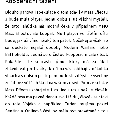
Kooperační tažení
Dlouho panovali spekulace o tom zda-li v Mass Effectu
3 bude multiplayer, jednu dobu si už všichni mysleli,
že tato lahůdka nás možná čeká v případném MMO
Mass Effectu, ale kdepak. Multiplayer ve třetím dílu
bude, jak už víme nějaký ten pátek. Nečekejte však, že
se dočkáte nějaké obdoby Modern Warfare nebo
Battlefieldu. Jedná se o čistou kooperační záležitost.
Pokaždé jste součásti týmu, který má za úkol
zlikvidovat protivníky, kteří na vás nabíhají v několika
vlnách a s dalším postupem bude složitější, je všechny
zničit bez větších škod na vašem zdraví. Poprvé si tak v
Mass Effectu zahrajete i za jinou rasu než je člověk.
Každá rasa má pevně danou svoji třídu, člověk se staví
do role Vojáka a například Turian zaujímá pozici
Sentinala. Onlinová část by měla být provázaná s tou