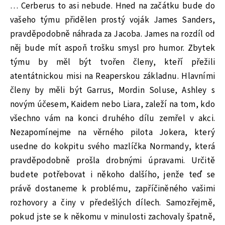
… Cerberus to asi nebude. Hned na začátku bude do
vašeho týmu přidělen prostý voják James Sanders,
pravděpodobně náhrada za Jacoba. James na rozdíl od
něj bude mít aspoň trošku smysl pro humor. Zbytek
týmu by měl být tvořen členy, kteří přežili
atentátnickou misi na Reaperskou základnu. Hlavními
členy by měli být Garrus, Mordin Soluse, Ashley s
novým účesem, Kaidem nebo Liara, zaleží na tom, kdo
všechno vám na konci druhého dílu zemřel v akci.
Nezapomínejme na věrného pilota Jokera, který
usedne do kokpitu svého mazlíčka Normandy, která
pravděpodobně prošla drobnými úpravami. Určitě
budete potřebovat i někoho dalšího, jenže teď se
právě dostaneme k problému, zapříčiněného vašimi
rozhovory a činy v předešlých dílech. Samozřejmě,
pokud jste se k někomu v minulosti zachovaly špatně,