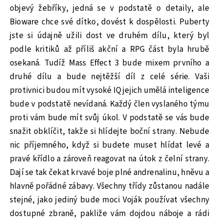
objevý žebříky, jedná se v podstatě o detaily, ale
Bioware chce své dítko, dovést k dospělosti. Puberty
jste si údajně užili dost ve druhém dílu, který byl
podle kritiků až příliš akční a RPG část byla hrubě
osekaná. Tudíž Mass Effect 3 bude mixem prvního a
druhé dílu a bude nejtěžší díl z celé série. Vaši
protivnici budou mít vysoké IQ jejich umělá inteligence
bude v podstatě nevídaná. Každý člen vyslaného týmu
proti vám bude mít svůj úkol. V podstatě se vás bude
snažit obklíčit, takže si hlídejte boční strany. Nebude
nic příjemného, když si budete muset hlídat levé a
pravé křídlo a zároveň reagovat na útok z čelní strany.
Dají se tak čekat krvavé boje plné andrenalinu, hněvu a
hlavně pořádné zábavy. Všechny třídy zůstanou nadále
stejné, jako jediný bude moci Voják používat všechny
dostupné zbraně, pakliže vám dojdou náboje a rádi