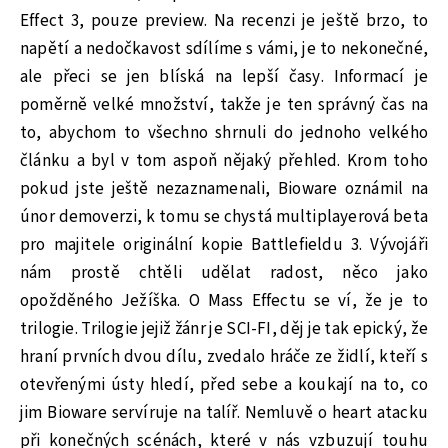
Effect 3, pouze preview. Na recenzi je ještě brzo, to
napětí a nedočkavost sdílíme s vámi, je to nekonečné,
ale přeci se jen blíská na lepší časy. Informací je
poměrně velké množství, takže je ten správný čas na
to, abychom to všechno shrnuli do jednoho velkého
článku a byl v tom aspoň nějaký přehled. Krom toho
pokud jste ještě nezaznamenali, Bioware oznámil na
únor demoverzi, k tomu se chystá multiplayerová beta
pro majitele originální kopie Battlefieldu 3. Vývojáři
nám prostě chtěli udělat radost, něco jako
opožděného Ježíška. O Mass Effectu se ví, že je to
trilogie. Trilogie jejiž žánr je SCI-FI, děj je tak epický, že
hraní prvních dvou dílu, zvedalo hráče ze židlí, kteří s
otevřenými ústy hledí, před sebe a koukají na to, co
jim Bioware servíruje na talíř. Nemluvě o heart atacku
při konečných scénách, které v nás vzbuzují touhu