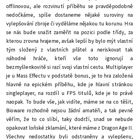
offlinovou, ale rozvinutí příběhu se pravděpodobně
nedočkáme, spíše dostaneme nějaké suroviny na
vylepšování zbroje či vyděláme nějakou tu korunu. Hra
se nás bude snažit zaměřit na pozici podle třídy, za
kterou zrovna hrajeme, avšak lepší by bylo mýt vlastní
tým složený z vlastních přátel a neriskovat tak
náhodné hráče, kteří vše toto ignorují a
bezmyšlenkovitě si razí svoji vlastní cestu. Multiplayer
je u Mass Effectu v podstatě bonus, je to hra založená
hlavně na epickém příběhu, kde je hlavní stránkou
singleplayer, na rozdíl u FPS titulů, kde je to právě
naopak.
To bude vše, jak vidíte, máme se na co těšit,
Bioware rozhodně nejsou žádní amatéři, a tak pevně
věřím, že to co slíbí, taky dodrží, snad se nebude
opakovat loňské zklamání, které máme z Dragon Age II.
Všechny nedostatky byli odstraněny a vylepšeny,