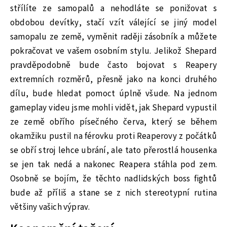
střílíte ze samopalů a nehodláte se ponižovat s
obdobou devítky, stačí vzít válející se jiný model
samopalu ze země, vyměnit raději zásobník a můžete
pokračovat ve vašem osobním stylu. Jelikož Shepard
pravděpodobně bude často bojovat s Reapery
extremních rozměrů, přesně jako na konci druhého
dílu, bude hledat pomoct úplně všude. Na jednom
gameplay videu jsme mohli vidět, jak Shepard vypustil
ze země obřího písečného červa, který se během
okamžiku pustil na férovku proti Reaperovy z počátků
se obří stroj lehce ubrání, ale tato přerostlá housenka
se jen tak nedá a nakonec Reapera stáhla pod zem.
Osobně se bojím, že těchto nadlidských boss fightů
bude až příliš a stane se z nich stereotypní rutina
většiny vašich výprav.