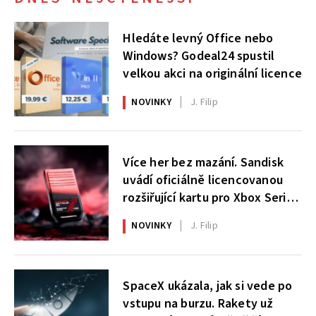
Hledáte levný Office nebo
Windows? Godeal24 spustil
velkou akci na originální licence
NOVINKY
J. Filip
Více her bez mazání. Sandisk
uvádí oficiálně licencovanou
rozšiřující kartu pro Xbox Series
X|S
NOVINKY
J. Filip
SpaceX ukázala, jak si vede po
vstupu na burzu. Rakety už