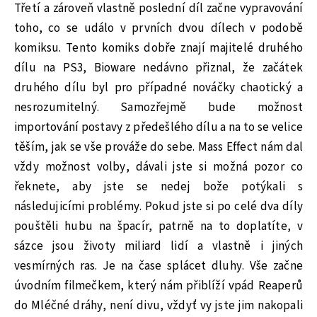
Třetí a zároveň vlastně poslední díl začne vypravování
toho, co se událo v prvních dvou dílech v podobě
komiksu. Tento komiks dobře znají majitelé druhého
dílu na PS3, Bioware nedávno přiznal, že začátek
druhého dílu byl pro případné nováčky chaotický a
nesrozumitelný. Samozřejmě bude možnost
importování postavy z předešlého dílu a na to se velice
těším, jak se vše prováže do sebe. Mass Effect nám dal
vždy možnost volby, dávali jste si možná pozor co
řeknete, aby jste se nedej bože potýkali s
následujicími problémy. Pokud jste si po celé dva díly
pouštěli hubu na špacír, patrně na to doplatíte, v
sázce jsou životy miliard lidí a vlastně i jiných
vesmírných ras. Je na čase splácet dluhy. Vše začne
úvodním filmečkem, který nám přiblíží vpád Reaperů
do Mléčné dráhy, není divu, vždyť vy jste jim nakopali