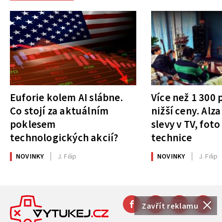
Euforie kolem AI slábne.
Více než 1 300
Co stojí za aktuálním
nižší ceny. Alza
poklesem
slevy v TV, foto
technologických akcií?
technice
NOVINKY
J. Filip
NOVINKY
J. Filip
Zavřít reklamu