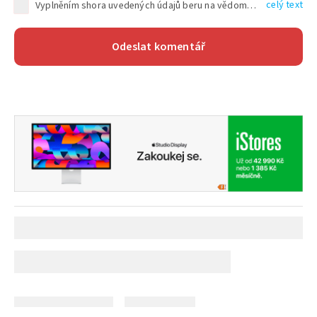
celý text
Vyplněním shora uvedených údajů beru na vědomí, že společnost TEXT FACTORY s.r.o., sídlem Brno, Durďákova 336/29, Černá Pole, PSČ: 613 00, IČ: 06157831, zapsané u Krajského soudu v Brně, oddíl C, vložka 100399, bude zpracovávat mé osobní údaje uvedené v rámci mnou vyplněného registračního formuláře na základě oprávněných zájmů TEXT FACTORY s.r.o. dle čl. 6 odst. 1 písm. f) GDPR a pro splnění právních povinností (čl. 6 odst. 1 písm. c) GDPR), a to pro tyto účely: nezbytnost zajistit oprávnění návštěvníka webových stránek provozovaných společností TEXT FACTORY s.r.o. přispívat aktivně ke zveřejněným článkům nebo v rámci diskusních fór a výkon práv TEXT FACTORY s.r.o. jako administrátora těchto diskusních fór. Více informací o zpracování osobních údajů a právech lze nalézt v