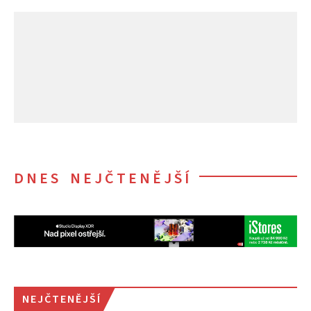
DNES NEJČTENĚJŠÍ
NEJČTENĚJŠÍ