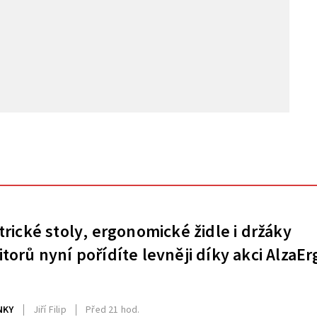
trické stoly, ergonomické židle i držáky
torů nyní pořídíte levněji díky akci AlzaEr
NKY
Jiří Filip
Před 21 hod.