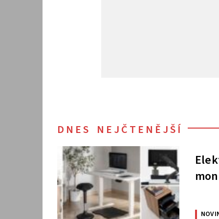
DNES NEJČTENĚJŠÍ
Elek
moni
NOVI