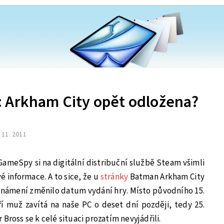
 Arkham City opět odložena?
. 11. 2011
GameSpy si na digitální distribuční službě Steam všimli
é informace. A to sice, že u
stránky
Batman Arkham City
známení změnilo datum vydání hry. Místo původního 15.
í muž zavítá na naše PC o deset dní později, tedy 25.
Bross se k celé situaci prozatím nevyjádřili.