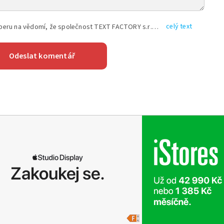
celý text
Vyplněním shora uvedených údajů beru na vědomí, že společnost TEXT FACTORY s.r.o., sídlem Brno, Durďákova 336/29, Černá Pole, PSČ: 613 00, IČ: 06157831, zapsané u Krajského soudu v Brně, oddíl C, vložka 100399, bude zpracovávat mé osobní údaje uvedené v rámci mnou vyplněného registračního formuláře na základě oprávněných zájmů TEXT FACTORY s.r.o. dle čl. 6 odst. 1 písm. f) GDPR a pro splnění právních povinností (čl. 6 odst. 1 písm. c) GDPR), a to pro tyto účely: nezbytnost zajistit oprávnění návštěvníka webových stránek provozovaných společností TEXT FACTORY s.r.o. přispívat aktivně ke zveřejněným článkům nebo v rámci diskusních fór a výkon práv TEXT FACTORY s.r.o. jako administrátora těchto diskusních fór. Více informací o zpracování osobních údajů a právech lze nalézt v