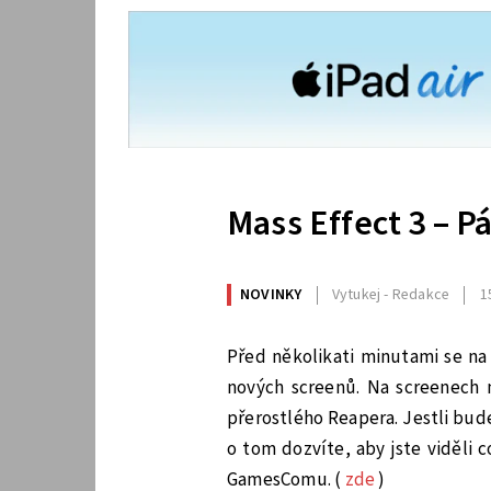
Mass Effect 3 – P
NOVINKY
Vytukej - Redakce
1
Před několikati minutami se na 
nových screenů. Na screenech
přerostlého Reapera. Jestli bu
o tom dozvíte, aby jste viděli c
GamesComu. (
zde
)