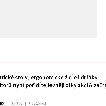
trické stoly, ergonomické židle i držáky
torů nyní pořídíte levněji díky akci AlzaEr
NKY
Jiří Filip
Před 10 hod.