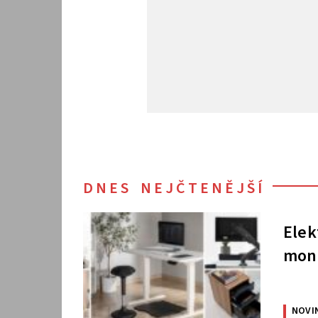
DNES NEJČTENĚJŠÍ
Elek
moni
NOVI