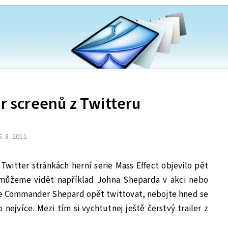
ár screenů z Twitteru
5. 8. 2011
Twitter stránkách herní serie Mass Effect objevilo pět
 můžeme vidět například Johna Sheparda v akci nebo
de Commander Shepard opět twittovat, nebojte hned se
o nejvíce. Mezi tím si vychtutnej ještě čerstvý trailer z