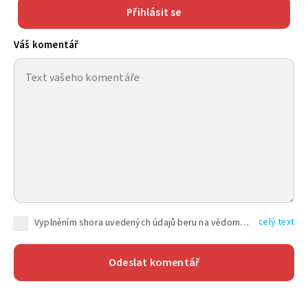
Přihlásit se
Váš komentář
celý text
Vyplněním shora uvedených údajů beru na vědomí, že společnost TEXT FACTORY s.r.o., sídlem Brno, Durďákova 336/29, Černá Pole, PSČ: 613 00, IČ: 06157831, zapsané u Krajského soudu v Brně, oddíl C, vložka 100399, bude zpracovávat mé osobní údaje uvedené v rámci mnou vyplněného registračního formuláře na základě oprávněných zájmů TEXT FACTORY s.r.o. dle čl. 6 odst. 1 písm. f) GDPR a pro splnění právních povinností (čl. 6 odst. 1 písm. c) GDPR), a to pro tyto účely: nezbytnost zajistit oprávnění návštěvníka webových stránek provozovaných společností TEXT FACTORY s.r.o. přispívat aktivně ke zveřejněným článkům nebo v rámci diskusních fór a výkon práv TEXT FACTORY s.r.o. jako administrátora těchto diskusních fór. Více informací o zpracování osobních údajů a právech lze nalézt v