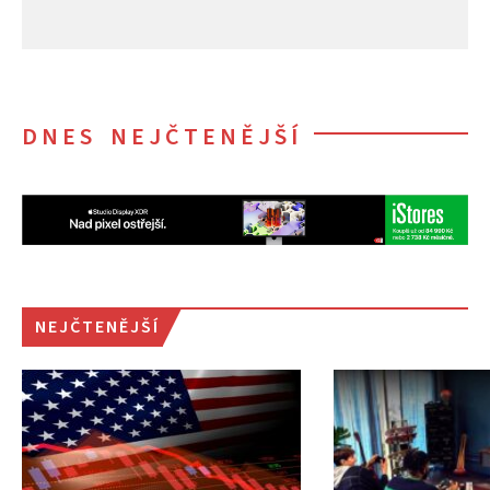
DNES NEJČTENĚJŠÍ
NEJČTENĚJŠÍ