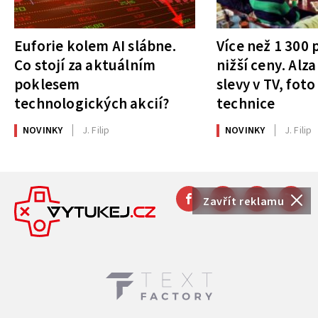
Euforie kolem AI slábne.
Více než 1 300
Co stojí za aktuálním
nižší ceny. Alza
poklesem
slevy v TV, foto
technologických akcií?
technice
NOVINKY
J. Filip
NOVINKY
J. Filip
Zavřít reklamu