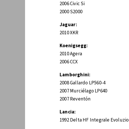
2006 Civic Si
2000 S2000
Jaguar:
2010 XKR
Koenigsegg:
2010 Agera
2006 CCX
Lamborghini:
2008 Gallardo LP560-4
2007 Murciélago LP640
2007 Reventón
Lancia:
1992 Delta HF Integrale Evoluzi