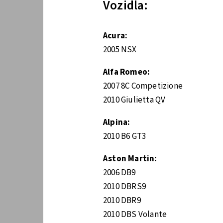
Vozidla:
Acura:
2005 NSX
Alfa Romeo:
2007 8C Competizione
2010 Giulietta QV
Alpina:
2010 B6 GT3
Aston Martin:
2006 DB9
2010 DBRS9
2010 DBR9
2010 DBS Volante