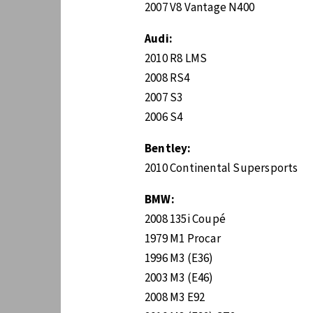
2007 V8 Vantage N400
Audi:
2010 R8 LMS
2008 RS4
2007 S3
2006 S4
Bentley:
2010 Continental Supersports
BMW:
2008 135i Coupé
1979 M1 Procar
1996 M3 (E36)
2003 M3 (E46)
2008 M3 E92