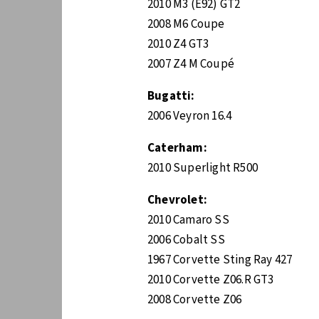
2010 M3 (E92) GT2
2008 M6 Coupe
2010 Z4 GT3
2007 Z4 M Coupé
Bugatti:
2006 Veyron 16.4
Caterham:
2010 Superlight R500
Chevrolet:
2010 Camaro SS
2006 Cobalt SS
1967 Corvette Sting Ray 427
2010 Corvette Z06.R GT3
2008 Corvette Z06