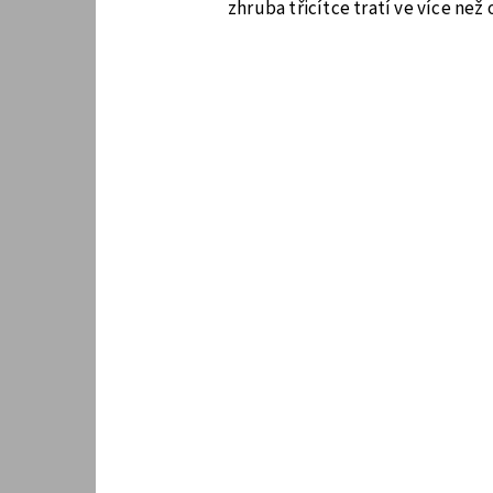
zhruba třicítce tratí ve více než