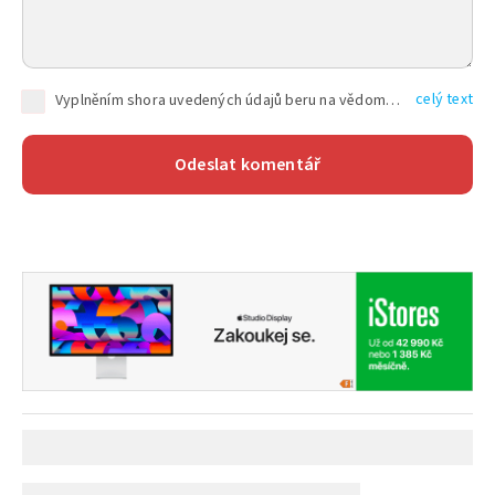
celý text
Vyplněním shora uvedených údajů beru na vědomí, že společnost TEXT FACTORY s.r.o., sídlem Brno, Durďákova 336/29, Černá Pole, PSČ: 613 00, IČ: 06157831, zapsané u Krajského soudu v Brně, oddíl C, vložka 100399, bude zpracovávat mé osobní údaje uvedené v rámci mnou vyplněného registračního formuláře na základě oprávněných zájmů TEXT FACTORY s.r.o. dle čl. 6 odst. 1 písm. f) GDPR a pro splnění právních povinností (čl. 6 odst. 1 písm. c) GDPR), a to pro tyto účely: nezbytnost zajistit oprávnění návštěvníka webových stránek provozovaných společností TEXT FACTORY s.r.o. přispívat aktivně ke zveřejněným článkům nebo v rámci diskusních fór a výkon práv TEXT FACTORY s.r.o. jako administrátora těchto diskusních fór. Více informací o zpracování osobních údajů a právech lze nalézt v