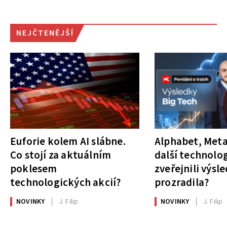
NEJČTENĚJŠÍ
Euforie kolem AI slábne.
Alphabet, Meta
Co stojí za aktuálním
další technolog
poklesem
zveřejnili výsl
technologických akcií?
prozradila?
NOVINKY
J. Filip
NOVINKY
J. Filip