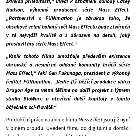
skvělou příležitostí,“ uvedl k oznámení dohody Casey
Hudson, výkonný producent série Mass Effect.
„Partnerství s FUNimation je zárukou toho, že
obsahově velmi bohatý svět Mass Effectu bude ztvárněn
v té nejvyšší kvalitě a s důrazem na detail, jaký
proslavil hry série Mass Effect.“
„Vznik tohoto filmu umožňuje především existence
obrovské a nesmírně oddané komunity hráčů série
Mass Effect,“ řekl Gen Fukunaga, prezident a výkonný
ředitel FUNimation. „Vedle již běžící produkce videa
Dragon Age se velmi těšíme na další projekt s týmem
studia BioWare a otevření další kapitoly v tomto
báječném sci-fi světě.“
Produkční práce na anime filmu
Mass Effect
jsou již nyní
v plném proudu. Uvedení filmu do digitální a domácí