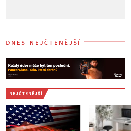
DNES NEJČTENĚJŠÍ
NEJČTENĚJŠÍ