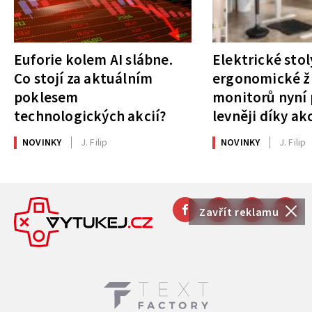
Euforie kolem AI slábne.
Elektrické stol
Co stojí za aktuálním
ergonomické ži
poklesem
monitorů nyní 
technologických akcií?
levněji díky ak
NOVINKY
J. Filip
NOVINKY
J. Filip
Zavřít reklamu