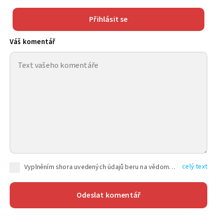
Přihlásit se
Váš komentář
celý text
Vyplněním shora uvedených údajů beru na vědomí, že společnost TEXT FACTORY s.r.o., sídlem Brno, Durďákova 336/29, Černá Pole, PSČ: 613 00, IČ: 06157831, zapsané u Krajského soudu v Brně, oddíl C, vložka 100399, bude zpracovávat mé osobní údaje uvedené v rámci mnou vyplněného registračního formuláře na základě oprávněných zájmů TEXT FACTORY s.r.o. dle čl. 6 odst. 1 písm. f) GDPR a pro splnění právních povinností (čl. 6 odst. 1 písm. c) GDPR), a to pro tyto účely: nezbytnost zajistit oprávnění návštěvníka webových stránek provozovaných společností TEXT FACTORY s.r.o. přispívat aktivně ke zveřejněným článkům nebo v rámci diskusních fór a výkon práv TEXT FACTORY s.r.o. jako administrátora těchto diskusních fór. Více informací o zpracování osobních údajů a právech lze nalézt v