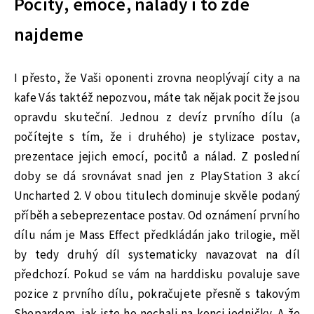
Pocity, emoce, nálady i to zde
najdeme
I přesto, že Vaši oponenti zrovna neoplývají city a na
kafe Vás taktéž nepozvou, máte tak nějak pocit že jsou
opravdu skuteční. Jednou z devíz prvního dílu (a
počítejte s tím, že i druhého) je stylizace postav,
prezentace jejich emocí, pocitů a nálad. Z poslední
doby se dá srovnávat snad jen z PlayStation 3 akcí
Uncharted 2. V obou titulech dominuje skvěle podaný
příběh a sebeprezentace postav. Od oznámení prvního
dílu nám je Mass Effect předkládán jako trilogie, měl
by tedy druhý díl systematicky navazovat na díl
předchozí. Pokud se vám na harddisku povaluje save
pozice z prvního dílu, pokračujete přesně s takovým
Shepardem, jak jste ho nechali na konci jedničky. A že