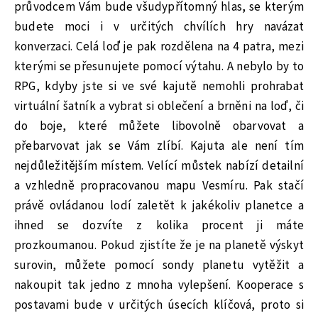
průvodcem Vám bude všudypřítomný hlas, se kterým
budete moci i v určitých chvílích hry navázat
konverzaci. Celá loď je pak rozdělena na 4 patra, mezi
kterými se přesunujete pomocí výtahu. A nebylo by to
RPG, kdyby jste si ve své kajutě nemohli prohrabat
virtuální šatník a vybrat si oblečení a brněni na loď, či
do boje, které můžete libovolně obarvovat a
přebarvovat jak se Vám zlíbí. Kajuta ale není tím
nejdůležitějším místem. Velící můstek nabízí detailní
a vzhledně propracovanou mapu Vesmíru. Pak stačí
právě ovládanou lodí zaletět k jakékoliv planetce a
ihned se dozvíte z kolika procent ji máte
prozkoumanou. Pokud zjistíte že je na planetě výskyt
surovin, můžete pomocí sondy planetu vytěžit a
nakoupit tak jedno z mnoha vylepšení. Kooperace s
postavami bude v určitých úsecích klíčová, proto si