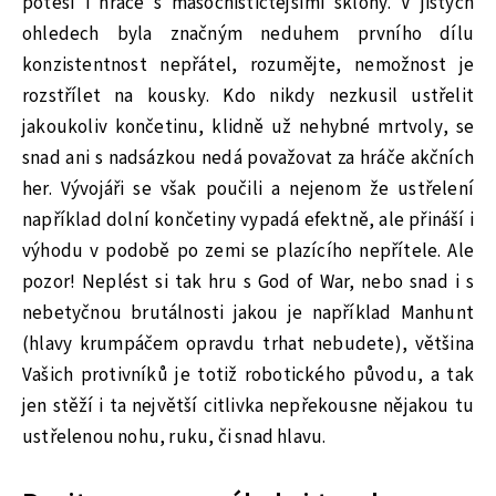
potěší i hráče s masochističtějšími sklony. V jistých
ohledech byla značným neduhem prvního dílu
konzistentnost nepřátel, rozumějte, nemožnost je
rozstřílet na kousky. Kdo nikdy nezkusil ustřelit
jakoukoliv končetinu, klidně už nehybné mrtvoly, se
snad ani s nadsázkou nedá považovat za hráče akčních
her. Vývojáři se však poučili a nejenom že ustřelení
například dolní končetiny vypadá efektně, ale přináší i
výhodu v podobě po zemi se plazícího nepřítele. Ale
pozor! Neplést si tak hru s God of War, nebo snad i s
nebetyčnou brutálnosti jakou je například Manhunt
(hlavy krumpáčem opravdu trhat nebudete), většina
Vašich protivníků je totiž robotického původu, a tak
jen stěží i ta největší citlivka nepřekousne nějakou tu
ustřelenou nohu, ruku, či snad hlavu.