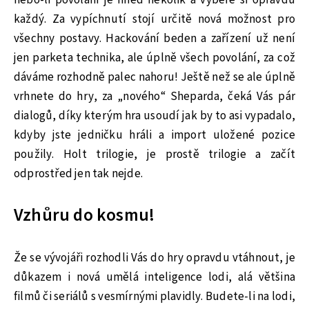
každý. Za vypíchnutí stojí určitě nová možnost pro
všechny postavy. Hackování beden a zařízení už není
jen parketa technika, ale úplně všech povolání, za což
dáváme rozhodně palec nahoru! Ještě než se ale úplně
vrhnete do hry, za „nového“ Sheparda, čeká Vás pár
dialogů, díky kterým hra usoudí jak by to asi vypadalo,
kdyby jste jedničku hráli a import uložené pozice
použily. Holt trilogie, je prostě trilogie a začít
odprostřed jen tak nejde.
Vzhůru do kosmu!
Že se vývojáři rozhodli Vás do hry opravdu vtáhnout, je
důkazem i nová umělá inteligence lodi, alá většina
filmů či seriálů s vesmírnými plavidly. Budete-li na lodi,