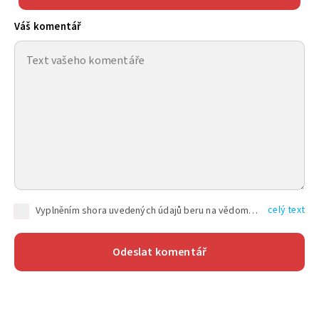
Váš komentář
celý text
Vyplněním shora uvedených údajů beru na vědomí, že společnost TEXT FACTORY s.r.o., sídlem Brno, Durďákova 336/29, Černá Pole, PSČ: 613 00, IČ: 06157831, zapsané u Krajského soudu v Brně, oddíl C, vložka 100399, bude zpracovávat mé osobní údaje uvedené v rámci mnou vyplněného registračního formuláře na základě oprávněných zájmů TEXT FACTORY s.r.o. dle čl. 6 odst. 1 písm. f) GDPR a pro splnění právních povinností (čl. 6 odst. 1 písm. c) GDPR), a to pro tyto účely: nezbytnost zajistit oprávnění návštěvníka webových stránek provozovaných společností TEXT FACTORY s.r.o. přispívat aktivně ke zveřejněným článkům nebo v rámci diskusních fór a výkon práv TEXT FACTORY s.r.o. jako administrátora těchto diskusních fór. Více informací o zpracování osobních údajů a právech lze nalézt v