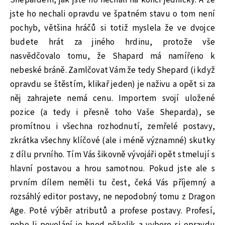
jste ho nechali opravdu ve špatném stavu o tom není
pochyb, většina hráčů si totiž myslela že ve dvojce
budete hrát za jiného hrdinu, protože vše
nasvědčovalo tomu, že Shapard má namířeno k
nebeské bráně. Zamlčovat Vám že tedy Shepard (i když
opravdu se štěstím, klikař jeden) je naživu a opět si za
něj zahrajete nemá cenu. Importem svojí uložené
pozice (a tedy i přesně toho Vaše Sheparda), se
promítnou i všechna rozhodnutí, zemřelé postavy,
zkrátka všechny klíčové (ale i méně významné) skutky
z dílu prvního. Tím Vás šikovně vývojáři opět stmelují s
hlavní postavou a hrou samotnou. Pokud jste ale s
prvním dílem neměli tu čest, čeká Vás příjemný a
rozsáhlý editor postavy, ne nepodobný tomu z Dragon
Age. Poté výběr atributů a profese postavy. Profesí,
nebo-li povolání je hned několik a vybere si opravdu