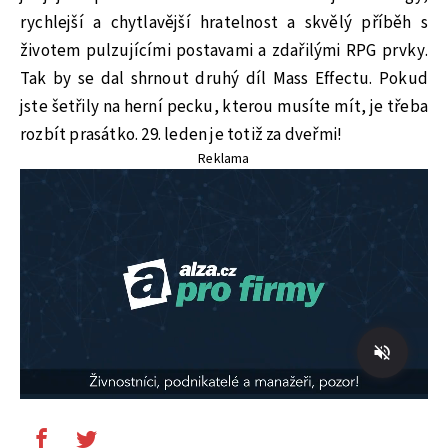
rychlejší a chytlavější hratelnost a skvělý příběh s
životem pulzujícími postavami a zdařilými RPG prvky.
Tak by se dal shrnout druhý díl Mass Effectu. Pokud
jste šetřily na herní pecku, kterou musíte mít, je třeba
rozbít prasátko. 29. leden je totiž za dveřmi!
Reklama