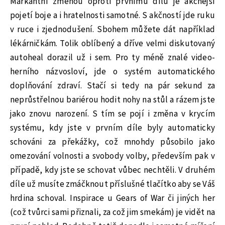
Markantní změnou oproti prvnímu dílu je akčnější
pojetí boje a i hratelnosti samotné. S akčností jde ruku
v ruce i zjednodušení. Sbohem můžete dát například
lékárničkám. Tolik oblíbený a dříve velmi diskutovaný
autoheal dorazil už i sem. Pro ty méně znalé video-
herního názvosloví, jde o systém automatického
doplňování zdraví. Stačí si tedy na pár sekund za
neprůstřelnou bariérou hodit nohy na stůl a rázem jste
jako znovu narození. S tím se pojí i změna v krycím
systému, kdy jste v prvním díle byly automaticky
schováni za překážky, což mnohdy působilo jako
omezování volnosti a svobody volby, především pak v
případě, kdy jste se schovat vůbec nechtěli. V druhém
díle už musíte zmáčknout příslušné tlačítko aby se Váš
hrdina schoval. Inspirace u Gears of War či jiných her
(což tvůrci sami přiznali, za což jim smekám) je vidět na