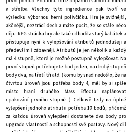
první pohled. Podobně totiž dopadlo i samotné míření
a střelba. Všechny tyto ingredience pak tvoří ve
výsledku výbornou herní polívčičku. Hra je svižnější,
akčnější, neztrácí dech a máte pocit, že se stále něco
děje. RPG stránka hry ale také odhodila starý kabátek a
přistupuje nyní k vylepšování atributů jednodušeji a
především i zábavněji. Atributů je jen několik a každý
má 4 stupně, které je možné postupně vylepšovat. Na
první stupeň potřebujete bod jeden, na druhý stupeň
body dva, na třetí tři atd. (komu by snad nedošlo, že na
čtvrtou úroveň jsou potřeba body 4, měl by si spíše
místo hraní druhého Mass Effectu naplánovat
opakování prvního stupně :). Celkově tedy na úplné
vylepšení jednoho atributu potřeba 10 bodů, přičemž
za každou úroveň vylepšení dostanete dva body pro
upgrade vlastností a schopností své postavy. Nový díl