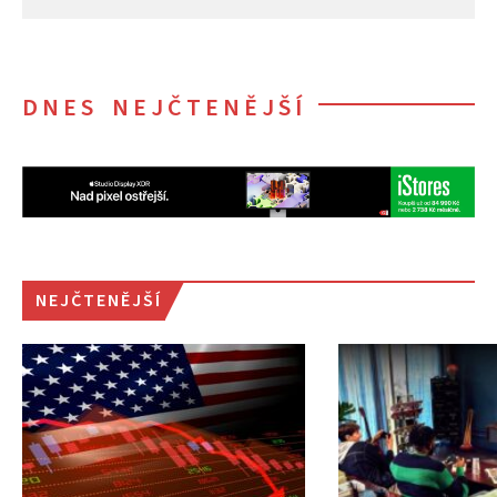
DNES NEJČTENĚJŠÍ
NEJČTENĚJŠÍ