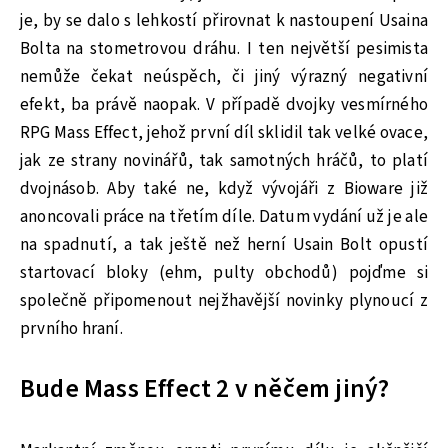
je, by se dalo s lehkostí přirovnat k nastoupení Usaina
Bolta na stometrovou dráhu. I ten největší pesimista
nemůže čekat neúspěch, či jiný výrazný negativní
efekt, ba právě naopak. V případě dvojky vesmírného
RPG Mass Effect, jehož první díl sklidil tak velké ovace,
jak ze strany novinářů, tak samotných hráčů, to platí
dvojnásob. Aby také ne, když vývojáři z Bioware již
anoncovali práce na třetím díle. Datum vydání už je ale
na spadnutí, a tak ještě než herní Usain Bolt opustí
startovací bloky (ehm, pulty obchodů) pojďme si
společně připomenout nejžhavější novinky plynoucí z
prvního hraní.
Bude Mass Effect 2 v něčem jiný?