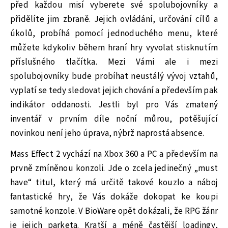
před každou misí vyberete své spolubojovníky a
přidělíte jim zbraně. Jejich ovládání, určování cílů a
úkolů, probíhá pomocí jednoduchého menu, které
můžete kdykoliv během hraní hry vyvolat stisknutím
příslušného tlačítka. Mezi Vámi ale i mezi
spolubojovníky bude probíhat neustálý vývoj vztahů,
vyplatí se tedy sledovat jejich chování a především pak
indikátor oddanosti. Jestli byl pro Vás zmatený
inventář v prvním díle noční můrou, potěšující
novinkou není jeho úprava, nýbrž naprostá absence.
Mass Effect 2 vychází na Xbox 360 a PC a především na
prvně zmíněnou konzoli. Jde o zcela jedinečný „must
have“ titul, který má určitě takové kouzlo a náboj
fantastické hry, že Vás dokáže dokopat ke koupi
samotné konzole. V BioWare opět dokázali, že RPG žánr
je jejich parketa. Kratší a méně častější loadingy,