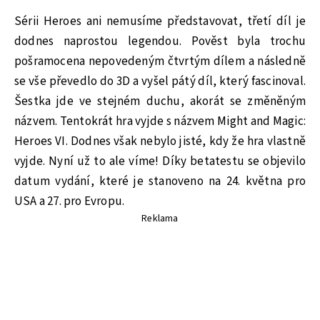
Sérii Heroes ani nemusíme představovat, třetí díl je
dodnes naprostou legendou. Pověst byla trochu
pošramocena nepovedeným čtvrtým dílem a následně
se vše převedlo do 3D a vyšel pátý díl, který fascinoval.
Šestka jde ve stejném duchu, akorát se změněným
názvem. Tentokrát hra vyjde s názvem Might and Magic:
Heroes VI. Dodnes však nebylo jisté, kdy že hra vlastně
vyjde. Nyní už to ale víme! Díky betatestu se objevilo
datum vydání, které je stanoveno na 24. května pro
USA a 27. pro Evropu.
Reklama