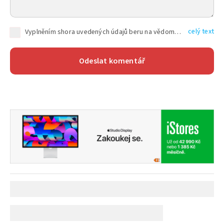
celý text
Vyplněním shora uvedených údajů beru na vědomí, že společnost TEXT FACTORY s.r.o., sídlem Brno, Durďákova 336/29, Černá Pole, PSČ: 613 00, IČ: 06157831, zapsané u Krajského soudu v Brně, oddíl C, vložka 100399, bude zpracovávat mé osobní údaje uvedené v rámci mnou vyplněného registračního formuláře na základě oprávněných zájmů TEXT FACTORY s.r.o. dle čl. 6 odst. 1 písm. f) GDPR a pro splnění právních povinností (čl. 6 odst. 1 písm. c) GDPR), a to pro tyto účely: nezbytnost zajistit oprávnění návštěvníka webových stránek provozovaných společností TEXT FACTORY s.r.o. přispívat aktivně ke zveřejněným článkům nebo v rámci diskusních fór a výkon práv TEXT FACTORY s.r.o. jako administrátora těchto diskusních fór. Více informací o zpracování osobních údajů a právech lze nalézt v