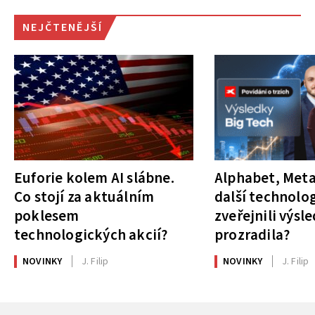
NEJČTENĚJŠÍ
Euforie kolem AI slábne.
Alphabet, Meta
Co stojí za aktuálním
další technolog
poklesem
zveřejnili výsl
technologických akcií?
prozradila?
NOVINKY
J. Filip
NOVINKY
J. Filip