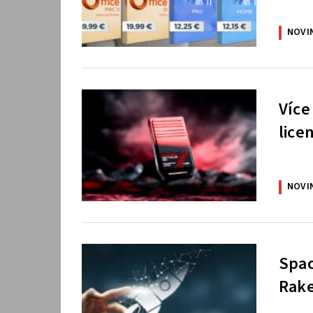
NOVI
Více
lice
NOVI
Spac
Rake