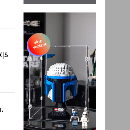
X|S
u.