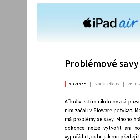
Problémové savy 
NOVINKY
Martin Pilous
26. 1.
Ačkoliv zatím nikdo nezná přes
ním začali v Bioware potýkat. Ma
má problémy se savy. Mnoho hráčů
dokonce nelze vytvořit ani n
vypořádat, nebo jak mu předejít. 