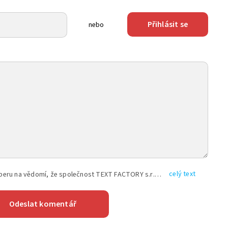
Přihlásit se
nebo
celý text
Vyplněním shora uvedených údajů beru na vědomí, že společnost TEXT FACTORY s.r.o., sídlem Brno, Durďákova 336/29, Černá Pole, PSČ: 613 00, IČ: 06157831, zapsané u Krajského soudu v Brně, oddíl C, vložka 100399, bude zpracovávat mé osobní údaje uvedené v rámci mnou vyplněného registračního formuláře na základě oprávněných zájmů TEXT FACTORY s.r.o. dle čl. 6 odst. 1 písm. f) GDPR a pro splnění právních povinností (čl. 6 odst. 1 písm. c) GDPR), a to pro tyto účely: nezbytnost zajistit oprávnění návštěvníka webových stránek provozovaných společností TEXT FACTORY s.r.o. přispívat aktivně ke zveřejněným článkům nebo v rámci diskusních fór a výkon práv TEXT FACTORY s.r.o. jako administrátora těchto diskusních fór. Více informací o zpracování osobních údajů a právech lze nalézt v