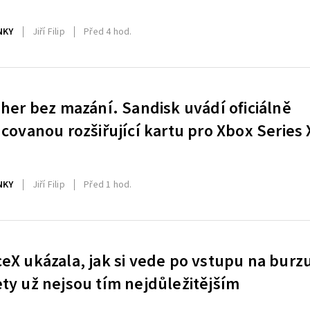
NKY
Jiří Filip
Před 4 hod.
 her bez mazání. Sandisk uvádí oficiálně
ncovanou rozšiřující kartu pro Xbox Series 
NKY
Jiří Filip
Před 1 hod.
eX ukázala, jak si vede po vstupu na burz
ty už nejsou tím nejdůležitějším