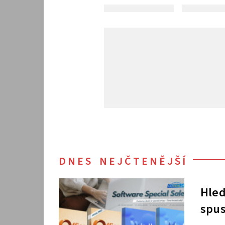
DNES NEJČTENĚJŠÍ
Hled
spus