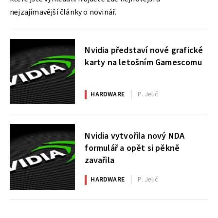
nejzajímavější články o novinář.
Nvidia představí nové grafické
karty na letošním Gamescomu
HARDWARE
P. Jelič
Nvidia vytvořila nový NDA
formulář a opět si pěkně
zavařila
HARDWARE
P. Jelič