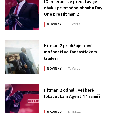
IO Interactive predstavuje
dávku prvotného obsahu Day
One pre Hitman 2
NOVINKY
T. Varga
Hitman 2 približuje nové
možnosti vo fantastickom
traileri
NOVINKY
T. Varga
Hitman 2 odhalil veškeré
lokace, kam Agent 47 zamíří
NOVINKY
M. Pilous