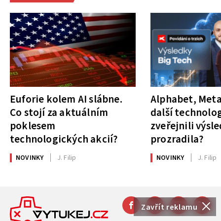
Euforie kolem AI slábne.
Alphabet, Meta
Co stojí za aktuálním
další technolog
poklesem
zveřejnili výsl
technologických akcií?
prozradila?
NOVINKY
J. Filip
NOVINKY
J. Filip
Zavřít reklamu