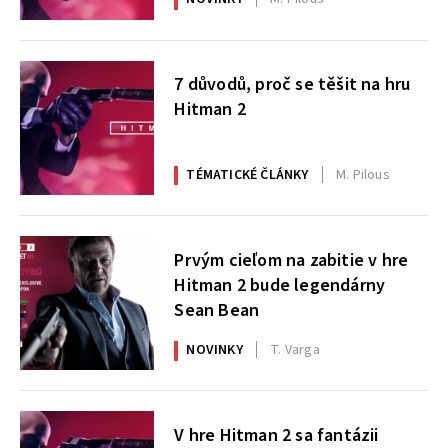
7 důvodů, proč se těšit na hru
Hitman 2
TÉMATICKÉ ČLÁNKY
M. Pilous
Prvým cieľom na zabitie v hre
Hitman 2 bude legendárny
Sean Bean
NOVINKY
T. Varga
V hre Hitman 2 sa fantázii