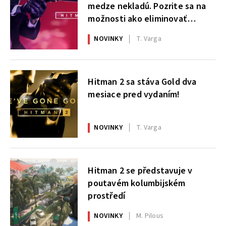
medze nekladú. Pozrite sa na
možnosti ako eliminovať
nepriateľské ciele
NOVINKY
T. Varga
Hitman 2 sa stáva Gold dva
mesiace pred vydaním!
NOVINKY
T. Varga
Hitman 2 se představuje v
poutavém kolumbijském
prostředí
NOVINKY
M. Pilous