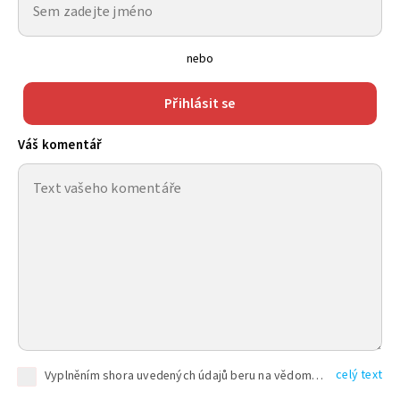
nebo
Přihlásit se
Váš komentář
celý text
Vyplněním shora uvedených údajů beru na vědomí, že společnost TEXT FACTORY s.r.o., sídlem Brno, Durďákova 336/29, Černá Pole, PSČ: 613 00, IČ: 06157831, zapsané u Krajského soudu v Brně, oddíl C, vložka 100399, bude zpracovávat mé osobní údaje uvedené v rámci mnou vyplněného registračního formuláře na základě oprávněných zájmů TEXT FACTORY s.r.o. dle čl. 6 odst. 1 písm. f) GDPR a pro splnění právních povinností (čl. 6 odst. 1 písm. c) GDPR), a to pro tyto účely: nezbytnost zajistit oprávnění návštěvníka webových stránek provozovaných společností TEXT FACTORY s.r.o. přispívat aktivně ke zveřejněným článkům nebo v rámci diskusních fór a výkon práv TEXT FACTORY s.r.o. jako administrátora těchto diskusních fór. Více informací o zpracování osobních údajů a právech lze nalézt v