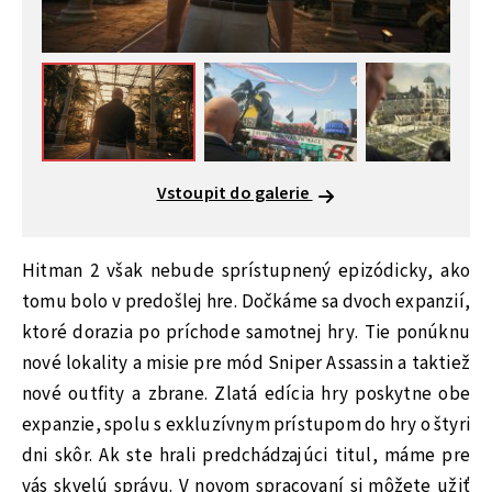
Vstoupit do galerie
Hitman 2 však nebude sprístupnený epizódicky, ako
tomu bolo v predošlej hre. Dočkáme sa dvoch expanzií,
ktoré dorazia po príchode samotnej hry. Tie ponúknu
nové lokality a misie pre mód Sniper Assassin a taktiež
nové outfity a zbrane. Zlatá edícia hry poskytne obe
expanzie, spolu s exkluzívnym prístupom do hry o štyri
dni skôr. Ak ste hrali predchádzajúci titul, máme pre
vás skvelú správu. V novom spracovaní si môžete užiť