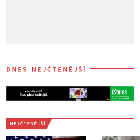
DNES NEJČTENĚJŠÍ
NEJČTENĚJŠÍ