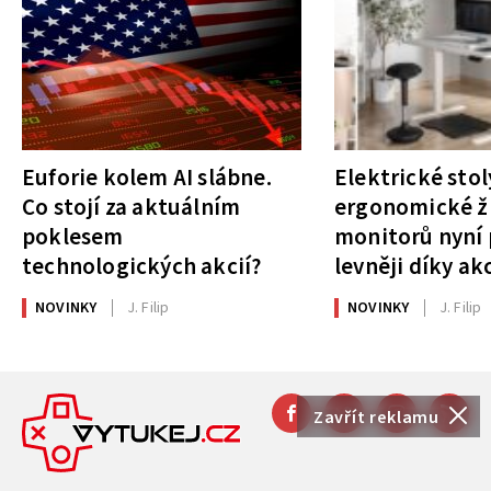
Euforie kolem AI slábne.
Elektrické stol
Co stojí za aktuálním
ergonomické ži
poklesem
monitorů nyní 
technologických akcií?
levněji díky ak
NOVINKY
J. Filip
NOVINKY
J. Filip
Zavřít reklamu