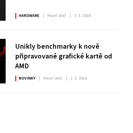
HARDWARE
Pavel Jelič
5. 5. 2018
Unikly benchmarky k nově
připravované grafické kartě od
AMD
NOVINKY
Pavel Jelič
2. 5. 2018