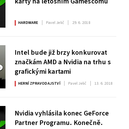
karty na letošním Gamescomu
HARDWARE
Pavel Jelič
29. 6. 2018
Intel bude již brzy konkurovat
značkám AMD a Nvidia na trhu s
grafickými kartami
HERNÍ ZPRAVODAJSTVÍ
Pavel Jelič
13. 6. 2018
Nvidia vyhlásila konec GeForce
Partner Programu. Konečně.