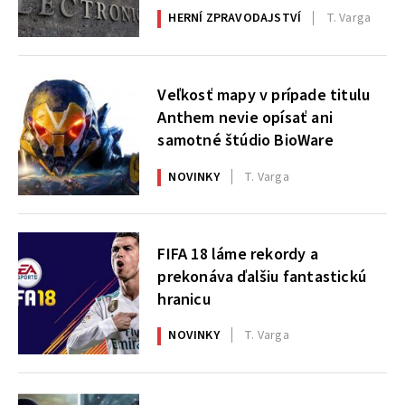
HERNÍ ZPRAVODAJSTVÍ
T. Varga
Veľkosť mapy v prípade titulu
Anthem nevie opísať ani
samotné štúdio BioWare
NOVINKY
T. Varga
FIFA 18 láme rekordy a
prekonáva ďalšiu fantastickú
hranicu
NOVINKY
T. Varga