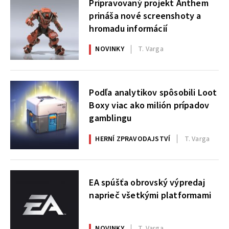
Pripravovaný projekt Anthem
prináša nové screenshoty a
hromadu informácií
NOVINKY
T. Varga
Podľa analytikov spôsobili Loot
Boxy viac ako milión prípadov
gamblingu
HERNÍ ZPRAVODAJSTVÍ
T. Varga
EA spúšťa obrovský výpredaj
naprieč všetkými platformami
NOVINKY
T. Varga