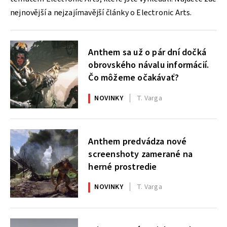
nejnovější a nejzajímavější články o Electronic Arts.
Anthem sa už o pár dní dočká
obrovského návalu informácií.
Čo môžeme očakávať?
NOVINKY
T. Varga
Anthem predvádza nové
screenshoty zamerané na
herné prostredie
NOVINKY
T. Varga