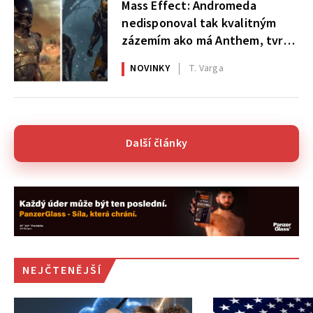
Mass Effect: Andromeda
nedisponoval tak kvalitným
zázemím ako má Anthem, tvrdí
BioWare
NOVINKY
T. Varga
Další články
NEJČTENĚJŠÍ