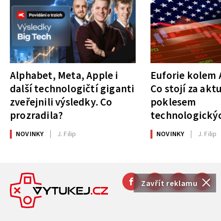
Alphabet, Meta, Apple i
Euforie kolem A
další technologičtí giganti
Co stojí za akt
zveřejnili výsledky. Co
poklesem
prozradila?
technologickýc
NOVINKY
J. Filip
NOVINKY
J. Filip
Zavřít reklamu