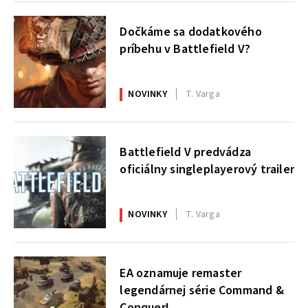
Dočkáme sa dodatkového
príbehu v Battlefield V?
NOVINKY
T. Varga
Battlefield V predvádza
oficiálny singleplayerový trailer
NOVINKY
T. Varga
EA oznamuje remaster
legendárnej série Command &
Conquer!