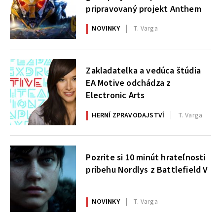
pripravovaný projekt Anthem
NOVINKY
T. Varga
Zakladateľka a vedúca štúdia
EA Motive odchádza z
Electronic Arts
HERNÍ ZPRAVODAJSTVÍ
T. Varga
Pozrite si 10 minút hrateľnosti
príbehu Nordlys z Battlefield V
NOVINKY
T. Varga