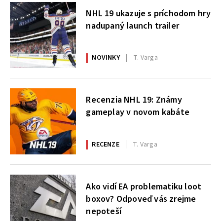
NHL 19 ukazuje s príchodom hry
nadupaný launch trailer
NOVINKY
T. Varga
Recenzia NHL 19: Známy
gameplay v novom kabáte
RECENZE
T. Varga
Ako vidí EA problematiku loot
boxov? Odpoveď vás zrejme
nepoteší