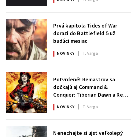
Prvá kapitola Tides of War
dorazí do Battlefield 5 už
budúci mesiac
NOVINKY
T. Varga
Potvrdené! Remastrov sa
dočkajú aj Command &
Conquer: Tiberian Dawn a Red
Alert
NOVINKY
T. Varga
Nenechajte si ujsť veľkolepý