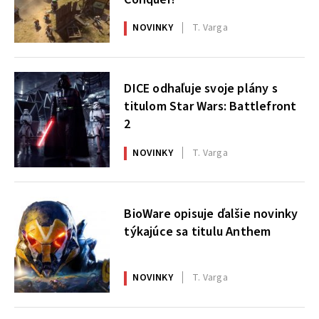
NOVINKY
T. Varga
DICE odhaľuje svoje plány s
titulom Star Wars: Battlefront
2
NOVINKY
T. Varga
BioWare opisuje ďalšie novinky
týkajúce sa titulu Anthem
NOVINKY
T. Varga