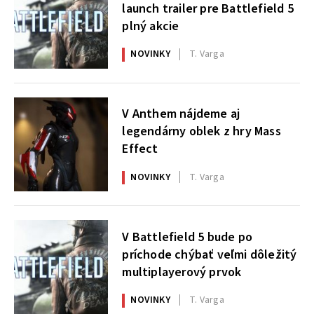
launch trailer pre Battlefield 5
plný akcie
NOVINKY
T. Varga
V Anthem nájdeme aj
legendárny oblek z hry Mass
Effect
NOVINKY
T. Varga
V Battlefield 5 bude po
príchode chýbať veľmi dôležitý
multiplayerový prvok
NOVINKY
T. Varga