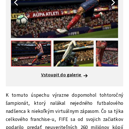
Vstoupit do galerie
K tomuto úspechu výrazne dopomohol tohtoročný
šampionát, ktorý nalákal nejedného futbalového
nadšenca k niekoľkým virtuálnym zápasom. Čo sa týka
celkového franchise-u, FIFE sa od svojich začiatkov
podarilo predať neuveriteľných 260 miliónov kópií