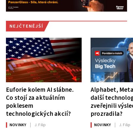
NEJČTENĚJŠÍ
Euforie kolem AI slábne.
Alphabet, Meta
Co stojí za aktuálním
další technolog
poklesem
zveřejnili výsl
technologických akcií?
prozradila?
NOVINKY
J. Filip
NOVINKY
J. Filip