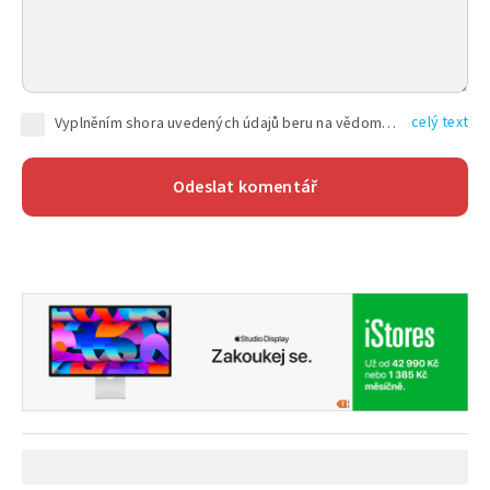
celý text
Vyplněním shora uvedených údajů beru na vědomí, že společnost TEXT FACTORY s.r.o., sídlem Brno, Durďákova 336/29, Černá Pole, PSČ: 613 00, IČ: 06157831, zapsané u Krajského soudu v Brně, oddíl C, vložka 100399, bude zpracovávat mé osobní údaje uvedené v rámci mnou vyplněného registračního formuláře na základě oprávněných zájmů TEXT FACTORY s.r.o. dle čl. 6 odst. 1 písm. f) GDPR a pro splnění právních povinností (čl. 6 odst. 1 písm. c) GDPR), a to pro tyto účely: nezbytnost zajistit oprávnění návštěvníka webových stránek provozovaných společností TEXT FACTORY s.r.o. přispívat aktivně ke zveřejněným článkům nebo v rámci diskusních fór a výkon práv TEXT FACTORY s.r.o. jako administrátora těchto diskusních fór. Více informací o zpracování osobních údajů a právech lze nalézt v